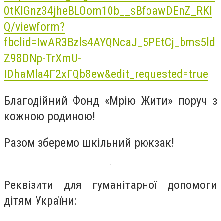
0tKlGnz34jheBLOom10b__sBfoawDEnZ_RKl
Q/viewform?
fbclid=IwAR3Bzls4AYQNcaJ_5PEtCj_bms5ld
Z98DNp-TrXmU-
IDhaMla4F2xFQb8ew&edit_requested=true
Благодійний Фонд «Мрію Жити» поруч з
кожною родиною!
Разом зберемо шкільний рюкзак!
Реквізити для гуманітарної допомоги
дітям України: