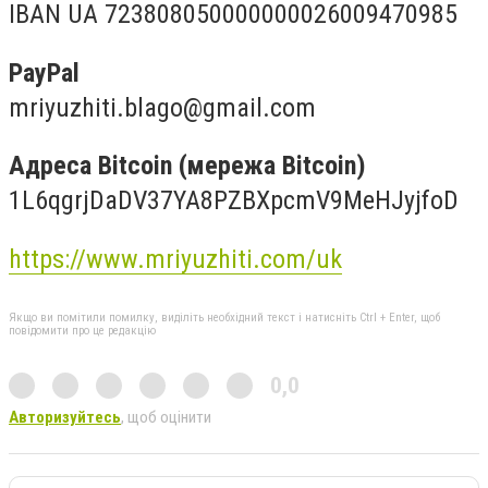
IBAN UA 723808050000000026009470985
PayPal
mriyuzhiti.blago@gmail.com
Адреса Bitcoin (мережа Bitcoin)
1L6qgrjDaDV37YA8PZBXpcmV9MeHJyjfoD
https://www.mriyuzhiti.com/uk
Якщо ви помітили помилку, виділіть необхідний текст і натисніть Ctrl + Enter, щоб
повідомити про це редакцію
0,0
Авторизуйтесь
, щоб оцінити