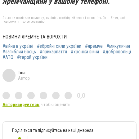
Яремчанщини у вашому телефоні.
Якщо ви помітили помилку, виділіть необхідний текст і натисніть Ctrl + Enter, щоб
повідомити про це редакцію
НОВИНИ ЯРЕМЧЕ ТА ВОРОХТИ
#війна в україні
#збройні сили україни
#яремче
#микуличин
#загиблий боєць
#прикарпаття
#хроніка війни
#добровольці
#АТО
#герой україни
Tina
Автор
0,0
Авторизируйтесь
, чтобы оценить
Поділіться та підписуйтесь на наші джерела