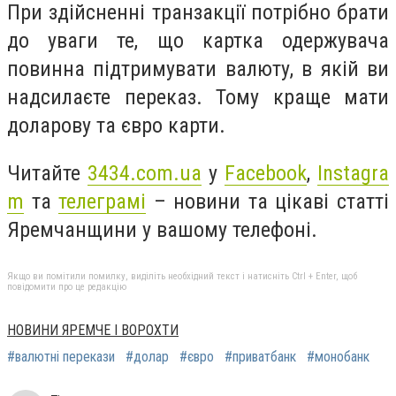
При здійсненні транзакції потрібно брати
до уваги те, що картка одержувача
повинна підтримувати валюту, в якій ви
надсилаєте переказ. Тому краще мати
доларову та євро карти.
Читайте
3434.com.ua
у
Facebook
,
Instagra
m
та
телеграмі
– новини та цікаві статті
Яремчанщини у вашому телефоні.
Якщо ви помітили помилку, виділіть необхідний текст і натисніть Ctrl + Enter, щоб
повідомити про це редакцію
НОВИНИ ЯРЕМЧЕ І ВОРОХТИ
#валютні перекази
#долар
#євро
#приватбанк
#монобанк