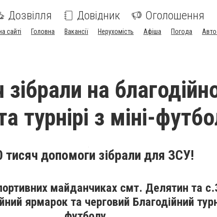
Дозвілля
Довідник
Оголошення
на сайті
Головна
Вакансії
Нерухомість
Афіша
Погода
Авто
ч зібрали на благодійн
а турнірі з міні-футбо
0 тисяч допомоги зібрали для ЗСУ!
портивних майданчиках смт. Делятин та с.
йний ярмарок та черговий Благодійний турні
футболу.