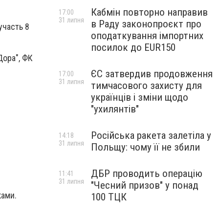
Кабмін повторно направив
17:00
31 липня
в Раду законопроєкт про
участь 8
оподаткування імпортних
посилок до EUR150
Дора", ФК
ЄС затвердив продовження
17:00
31 липня
тимчасового захисту для
українців і зміни щодо
"ухилянтів"
Російська ракета залетіла у
14:18
31 липня
Польщу: чому її не збили
ДБР проводить операцію
11:41
31 липня
"Чесний призов" у понад
ками.
100 ТЦК