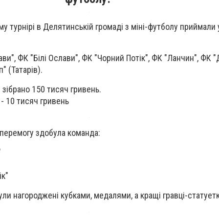
у турнірі в Делятинській громаді з міні-футболу приймали 
ави", ФК "Білі Ослави", ФК "Чорний Потік", ФК "Ланчин", ФК "
" (Татарів).
 зібрано 150 тисяч гривень.
 - 10 тисяч гривень
 перемогу здобула команда:
"
ік"
ли нагороджені кубками, медалями, а кращі гравці-статует