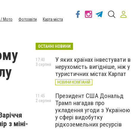
 / Мото
Фотозвіти
Карта міста
ОСТАННІ НОВИНИ
ому
У яких країнах інвестувати в
17:40
3 серпня
нерухомість вигідніше, ніж у
лу
туристичних містах Карпат
НОВИНИ КОМПАНІЙ
Президент США Дональд
11:45
2 серпня
Трамп нагадав про
укладення угоди з Україною
Заріччя
у сфері видобутку
р з міні-
рідкоземельних ресурсів