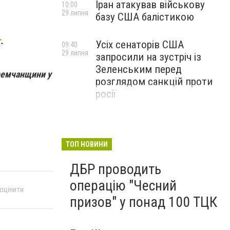
Іран атакував військову
10:00
29 липня
базу США балістикою
т
.
Усіх сенаторів США
09:40
29 липня
запросили на зустріч із
Зеленським перед
Яремчанщини у
розглядом санкцій проти
росії
ТОП НОВИНИ
ДБР проводить
операцію "Чесний
 оцінити
призов" у понад 100 ТЦК