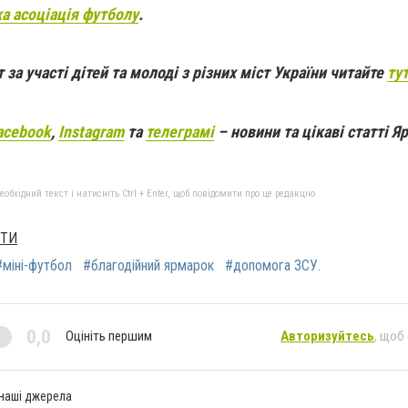
а асоціація футболу
.
за участі дітей та молоді з різних міст України читайте
ту
acebook
,
Instagram
та
телеграмі
– новини та цікаві статті 
бхідний текст і натисніть Ctrl + Enter, щоб повідомити про це редакцію
ХТИ
#міні-футбол
#благодійний ярмарок
#допомога ЗСУ.
0,0
Оцініть першим
Авторизуйтесь
, щоб
 наші джерела