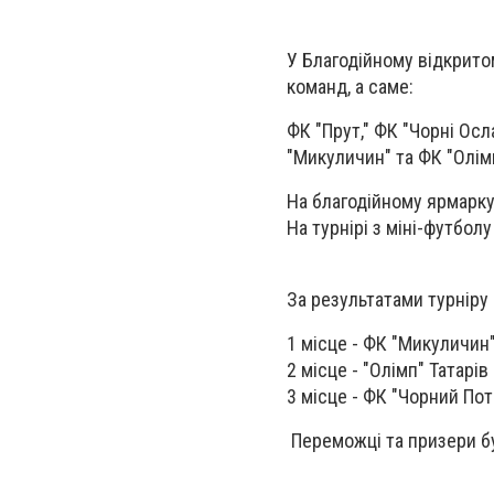
У Благодійному відкритом
команд, а саме:
ФК "Прут," ФК "Чорні Осл
"Микуличин" та ФК "Олімп
На благодійному ярмарку
На турнірі з міні-футболу
За результатами турніру
1 місце - ФК "Микуличин
2 місце - "Олімп" Татарів
3 місце - ФК "Чорний Пот
Переможці та призери бу