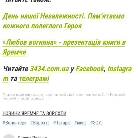
День нашої Незалежності. Пам’ятаємо
кожного полеглого Героя
«
Любов вогняна» - презентація книги в
Яремче
Читайте
3434.com.ua
у
Facebook
,
Instagra
m
та
телеграмі
Якщо ви помітили помилку, виділіть необхідний текст і натисніть Ctrl + Enter, щоб
повідомити про це редакцію
НОВИНИ ЯРЕМЧЕ ТА ВОРОХТИ
#Волонтери
#Ворохта
#Татарів
#війна
#ЗСУ.