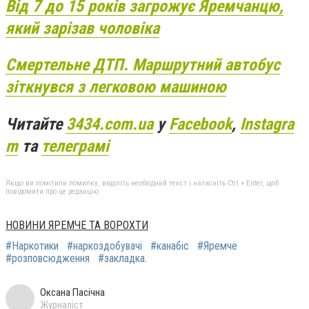
Від 7 до 15 років загрожує Яремчанцю,
який зарізав чоловіка
Смертельне ДТП. Маршрутний автобус
зіткнувся з легковою машиною
Читайте
3434.com.ua
у
Facebook
,
Instagra
m
та
телеграмі
Якщо ви помітили помилку, виділіть необхідний текст і натисніть Ctrl + Enter, щоб
повідомити про це редакцію
НОВИНИ ЯРЕМЧЕ ТА ВОРОХТИ
#Наркотики
#наркоздобувачі
#канабіс
#Яремче
#розповсюдження
#закладка.
Оксана Пасічна
Журналіст