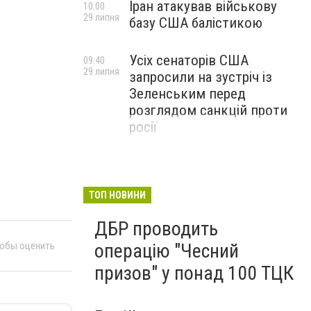
Іран атакував військову
10:00
29 липня
базу США балістикою
Усіх сенаторів США
09:40
29 липня
запросили на зустріч із
Зеленським перед
розглядом санкцій проти
росії
ТОП НОВИНИ
ДБР проводить
тобы оценить
операцію "Чесний
призов" у понад 100 ТЦК