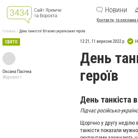
Новини
Контакти, та реклама 
Головна
День танкіста! Вітаємо українських героїв
12:21, 11 вересня 2022 р.
Н
СВЯТО
День тан
героїв
Оксана Пасічна
Журналіст
День танкіста в 
Підчас російсько-україн
Щорічно у другу неділю в
т
анкісти показали мужнос
окупантами захищають наш