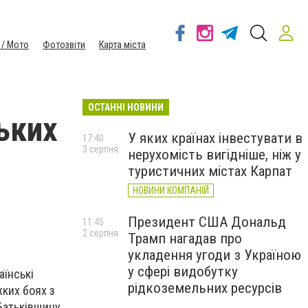
 / Мото
Фотозвіти
Карта міста
ОСТАННІ НОВИНИ
ьких
У яких країнах інвестувати в
17:40
3 серпня
нерухомість вигідніше, ніж у
туристичних містах Карпат
НОВИНИ КОМПАНІЙ
Президент США Дональд
11:45
2 серпня
Трамп нагадав про
укладення угоди з Україною
у сфері видобутку
аїнські
рідкоземельних ресурсів
жких боях з
Батьківщину,