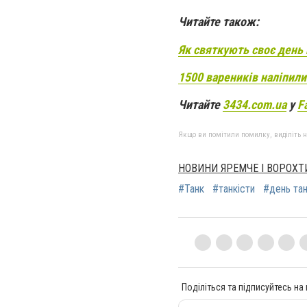
Читайте також:
Як святкують своє день 
1500 вареників наліпил
Читайте
3434.com.ua
у
F
Якщо ви помітили помилку, виділіть нео
НОВИНИ ЯРЕМЧЕ І ВОРОХТ
#Танк
#танкісти
#день тан
Поділіться та підписуйтесь на