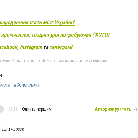
народження п’ять міст України?
и яремчанські ґаздині для потребуючих (ФОТО)
acebook
,
Instagram
та
телеграмі
бхідний текст і натисніть Ctrl + Enter, щоб повідомити про це редакцію
И
кіста
#Зеленський
0,0
Оцініть першим
Авторизируйтесь
, ч
 наші джерела