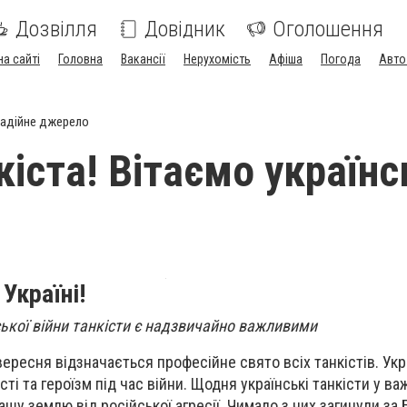
Дозвілля
Довідник
Оголошення
на сайті
Головна
Вакансії
Нерухомість
Афіша
Погода
Авто
адійне джерело
кіста! Вітаємо українс
Україні!
ської війни танкісти є надзвичайно важливими
ересня відзначається професійне свято всіх танкістів. Укр
ті та героїзм під час війни. Щодня українські танкісти у ва
у землю від російської агресії. Чимало з них загинули за 