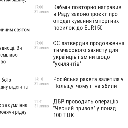
Кабмін повторно направив
17:00
31 липня
в Раду законопроєкт про
оподаткування імпортних
посилок до EUR150
есійним святом
ЄС затвердив продовження
17:00
уднощі. Ви
31 липня
тимчасового захисту для
 сміливо
українців і зміни щодо
єво
"ухилянтів"
Російська ракета залетіла у
 бої з
14:18
31 липня
Польщу: чому її не збили
дну відсіч та
ДБР проводить операцію
11:41
к за сумлінне
31 липня
"Чесний призов" у понад
ронячи рідну
100 ТЦК