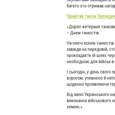
багато хто отримав наго
Привітав також Президен
«Дорогі ветерани танков
– Днем танкістів.
На плечі воїнів-танкісті
завжди на передовій, сті
прокладаєте їй шлях чер
необхідною для військ в 
І сьогодні, у день свого 
ворогом, упевнено й непо
щоденно проявляючи геро
Від імені Українського 
виконання військового о
землю.»