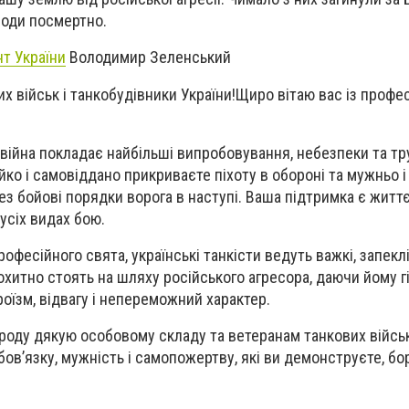
роди посмертно.
т України
Володимир Зеленський
их військ і танкобудівники України!Щиро вітаю вас із проф
в війна покладає найбільші випробовування, небезпеки та тр
йко і самовіддано прикриваєте піхоту в обороні та мужньо і
ез бойові порядки ворога в наступі. Ваша підтримка є житт
усіх видах бою.
професійного свята, українські танкісти ведуть важкі, запеклі
хитно стоять на шляху російського агресора, даючи йому гі
їзм, відвагу і непереможний характер.
народу дякую особовому складу та ветеранам танкових війсь
бов’язку, мужність і самопожертву, які ви демонструєте, бо