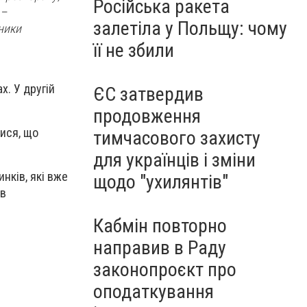
Російська ракета
 –
залетіла у Польщу: чому
ники
її не збили
х. У другій
ЄС затвердив
продовження
ися, що
тимчасового захисту
для українців і зміни
нків, які вже
щодо "ухилянтів"
 в
Кабмін повторно
направив в Раду
законопроєкт про
оподаткування