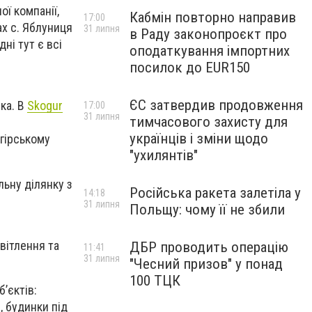
ої компанії,
Кабмін повторно направив
17:00
ах с. Яблуниця
31 липня
в Раду законопроєкт про
ні тут є всі
оподаткування імпортних
посилок до EUR150
ЄС затвердив продовження
ка. В
Skogur
17:00
31 липня
тимчасового захисту для
українців і зміни щодо
 гірському
"ухилянтів"
льну ділянку з
Російська ракета залетіла у
14:18
31 липня
Польщу: чому її не збили
вітлення та
ДБР проводить операцію
11:41
31 липня
"Чесний призов" у понад
100 ТЦК
’єктів:
, будинки під