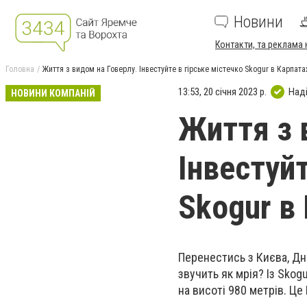
Новини
Контакти, та реклама 
Головна
Життя з видом на Говерлу. Інвестуйте в гірське містечко Skogur в Карпата
13:53, 20 січня 2023 р.
Над
НОВИНИ КОМПАНІЙ
Життя з 
Інвестуйт
Skogur в
Перенестись з Києва, Дні
звучить як мрія? Із Skog
на висоті 980 метрів. Це