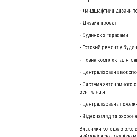
- Ландшафтний дизайн т
- Дизайн проект
- Будинок з терасами
- Готовий ремонт у буди
- Повна комплектація: са
- Централізоване водоп
- Система автономного оп
вентиляція
- Централізована пожеж
- Відеонагляд та охорона
Власники котеджів вже в
неймовірною локацією мі