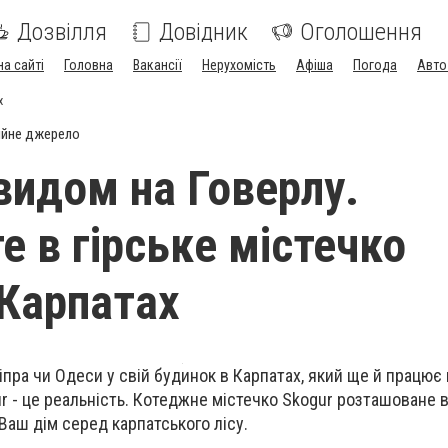
Дозвілля
Довідник
Оголошення
на сайті
Головна
Вакансії
Нерухомість
Афіша
Погода
Авто
х
ійне джерело
видом на Говерлу.
е в гірське містечко
 Карпатах
пра чи Одеси у свій будинок в Карпатах, який ще й працює 
ur - це реальність. Котеджне містечко Skogur розташоване 
 Ваш дім серед карпатського лісу.