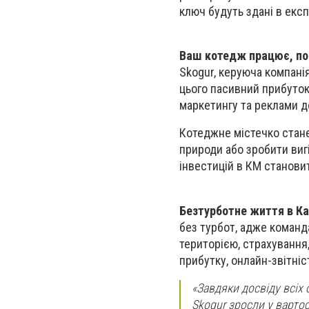
ключ будуть здані в експ
Ваш котедж працює, по
Skogur, керуюча компанія
цього пасивний прибуток.
маркетингу та реклами д
Котеджне містечко стане
природи або зробити виг
інвестицій в КМ становит
Безтурботне життя в К
без турбот, адже команда
територією, страхування
прибутку, онлайн-звітніс
«Завдяки досвіду всіх 
Skogur зросли у вартос