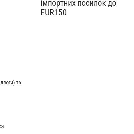
імпортних посилок до
EUR150
ідлоги) та
ся