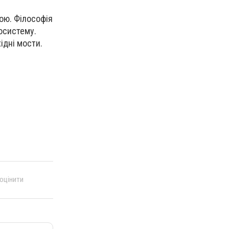
дою. Філософія
осистему.
ідні мости.
 оцінити