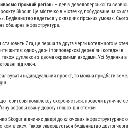
иваємо гірський регіон
» – девіз девелоперської та сервісн
роєкту Skogur. Це містечко в містечку, побудоване на схил
ь». Будівництво ведеться у складних гірських умовах. Сьогод
ена обширна інфраструктура.
 становить 7 га, це перша та друга черги котеджного містеч
ти житла: одно-, дво- і триповерхові дерев'яні котеджі в
а також дуплекси з двома окремими входами. Усі будинки в
ктовані під ключ.
реалізувати індивідуальний проєкт, то можна придбати земе
gur.
 що територія комплексу охороняється, провели вуличне ос
'їзну асфальтовану дорогу і пішохідні стежки.
ечко Skogur відчиняє двері до ключових інфраструктурних об
о комплексу. Також завершується будівництво другої черги