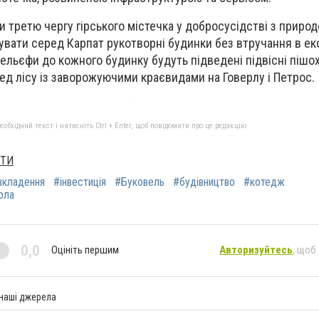
и третю чергу гірського містечка у добросусідстві з приро
увати серед Карпат рукотворні будинки без втручання в ек
ельєфи до кожного будинку будуть підведені підвісні пішох
ед лісу із заворожуючими краєвидами на Говерлу і Петрос.
бхідний текст і натисніть Ctrl + Enter, щоб повідомити про це редакцію
ХТИ
вкладення
#інвестиція
#Буковель
#будівництво
#котедж
рла
0,0
Оцініть першим
Авторизуйтесь
, щоб
 наші джерела