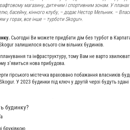
крафтовому магазину, дитячим і спортивним зонам. У планах
лю, басейну, кінного клубу
, – додає Нестор Мельник. –
Влас
 у горах, все інше – турботи Skogur».
инку.
Cьогодні Ви можете придбати дім без турбот в Карпата
 Skogur залишилося всього сім вільних будинків.
планування та інфраструктуру, тому Вам не варто хвилюват
му з'явиться нова прибудова.
ерги гірського містечка враховано побажання власників буди
Skogur. У 2023 будинки під ключ у другій черзі будуть здані
ть будинку?
Га
і бруківкою