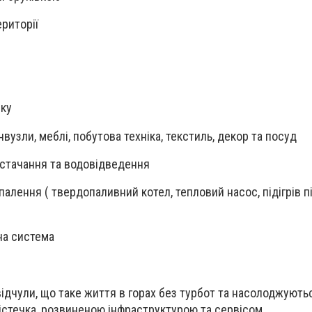
ериторії
нку
нвузли, меблі, побутова техніка, текстиль, декор та посуд
остачання та водовідведення
алення ( твердопаливний котел, тепловий насос, підігрів п
на система
ідчули, що таке життя в горах без турбот та насолоджують
стечка, розвиненою інфраструктурою та сервісом.