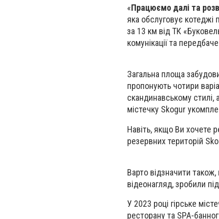
«
Працюємо далі та розв
яка обслуговує котеджі п
за 13 км від ТК «Буковел
комунікації та передбач
Загальна площа забудови
пропонують чотири варіан
скандинавському стилі, 
містечку Skogur укомпле
Навіть, якщо Ви хочете 
резервних територій Sko
Варто відзначити також,
відеонагляд, зробили під
У 2023 році гірське міст
ресторану та SPA-банног