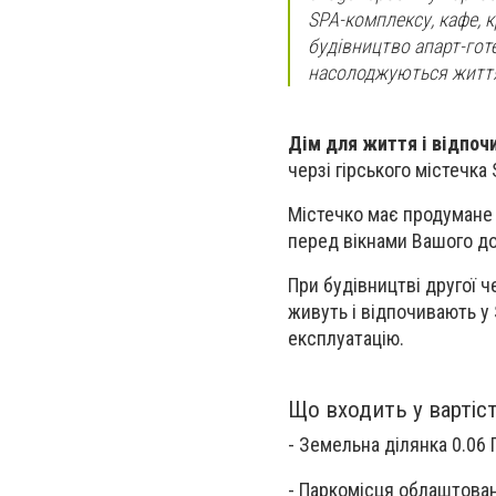
SPA-комплексу, кафе, 
будівництво апарт-готе
насолоджуються життям
Дім для життя і відпоч
черзі гірського містечка
Містечко має продумане 
перед вікнами Вашого до
При будівництві другої ч
живуть і відпочивають у 
експлуатацію.
Що входить у вартіс
- Земельна ділянка 0.06 
- Паркомісця облаштован