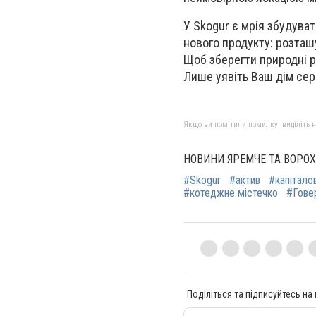
У Skogur є мрія збудуват
нового продукту: розташ
Щоб зберегти природні р
Лише уявіть Ваш дім сер
Якщо ви помітили помилку, виділіть нео
НОВИНИ ЯРЕМЧЕ ТА ВОРО
#Skogur
#актив
#капітало
#котеджне містечко
#Гове
Поділіться та підписуйтесь на