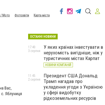
 / Мото
Фотозвіти
Карта міста
ОСТАННІ НОВИНИ
У яких країнах інвестувати в
17:40
3 серпня
нерухомість вигідніше, ніж у
туристичних містах Карпат
НОВИНИ КОМПАНІЙ
Президент США Дональд
11:45
2 серпня
Трамп нагадав про
укладення угоди з Україною
на Вас,
у сфері видобутку
в с. Яблуниця
рідкоземельних ресурсів