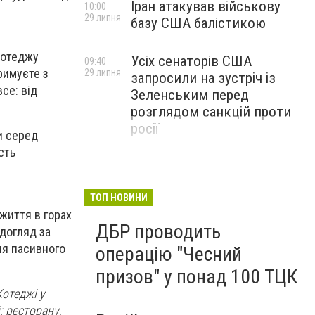
Іран атакував військову
10:00
29 липня
базу США балістикою
котеджу
Усіх сенаторів США
09:40
римуєте з
29 липня
запросили на зустріч із
се: від
Зеленським перед
розглядом санкцій проти
росії
и серед
сть
ТОП НОВИНИ
життя в горах
ДБР проводить
 догляд за
ня пасивного
операцію "Чесний
призов" у понад 100 ТЦК
Котеджі у
: ресторану,