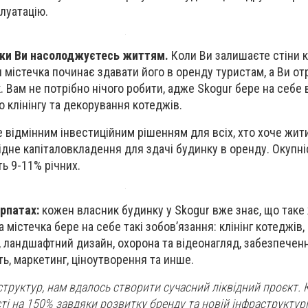
луатацію.
ки Ви насолоджуєтесь життям.
Коли Ви залишаєте стіни 
 містечка починає здавати його в оренду туристам, а Ви от
 Вам не потрібно нічого робити, адже Skogur бере на себе в
о клінінгу та декорування котеджів.
 відмінним інвестиційним рішенням для всіх, хто хоче жит
ідне капіталовкладення для здачі будинку в оренду. Окупні
ь 9-11% річних.
арпатах:
к
ожен власник будинку у Skogur вже знає, що таке 
 містечка бере на себе такі зобов’язання: клінінг котеджів,
, ландшафтний дизайн, охорона та відеонагляд, забезпечен
ть, маркетинг, ціноутворення та инше.
структур, нам вдалось створити сучасний ліквідний проєкт. 
ті на 150% завдяки розвитку бренду та новій інфраструктурі