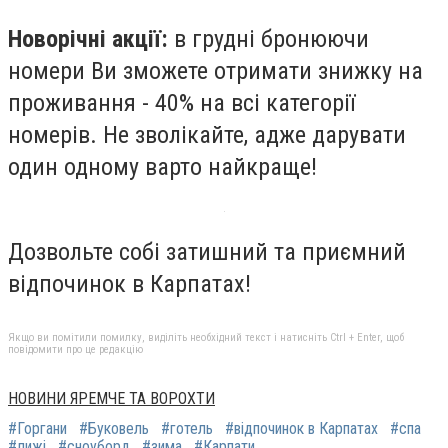
Новорічні акції:
в грудні бронюючи
номери Ви зможете отримати знижку на
проживання - 40% на всі категорії
номерів. Не зволікайте, адже дарувати
один одному варто найкраще!
Дозвольте собі затишний та приємний
відпочинок в Карпатах!
Якщо ви помітили помилку, виділіть необхідний текст і натисніть Ctrl + Enter, щоб
повідомити про це редакцію
НОВИНИ ЯРЕМЧЕ ТА ВОРОХТИ
#Горгани
#Буковель
#готель
#відпочинок в Карпатах
#спа
#лижі
#сноуборд
#зима
#Карпати