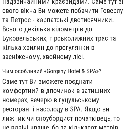
надзвичайними краєвидами. Саме тут зі
свого вікна Ви можете побачити Говерлу
та Петрос - карпатські двотисячники.
Всього декілька кілометрів до
Буковельських, гірськолижних трас та
кілька хвилин до прогулянки в
засніженому, хвойному лісі.
Чим особливий «Gorgany Hotel & SPA»?
Саме тут Ви зможете поєднати
комфортний відпочинок в затишних
номерах, вечерю в гуцульськ
ому
ресторані і насолоду в SPA.
Якщо ви
лижник чи сноубордист початківець, то
це вдвічі краще, бо за кількасот метрів