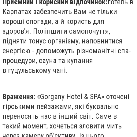
Приємний і корисний відпочинок:
готель в
Карпатах забезпечить Вам не тільки
хороші спогади, а й користь для
здоров'я. Поліпшити самопочуття,
підняти тонус організму, наповнитися
енергією - допоможуть різноманітні спа-
процедури, сауна та купання
в
гуцульському чані.
Враження
: «Gorgany Hotel & SPA» оточені
гірськими пейзажами, які буквально
переносять нас в інший світ. Саме в
такий момент, хочеться зловити мить
через камеру об’єктиву. Із цього