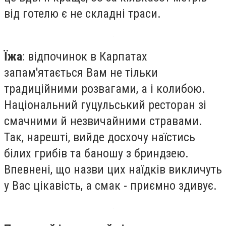
від готелю є не складні траси.
Їжа
: відпочинок в Карпатах
запам'ятається Вам не тільки
традиційними розвагами, а і колибою.
Національний гуцульський ресторан зі
смачними й незвичайними стравами.
Так, нарешті, вийде досхочу наїстись
білих грибів та баношу з бриндзею.
Впевнені, що назви цих наїдків викличуть
у Вас цікавість, а смак - приємно здивує.