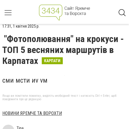
17:31, 1 квітня 2025 р.
"Фотополювання" на крокуси -
ТОП 5 весняних маршрутів в
Карпатах
КАРПАТИ
сми мсти иv vм
Якщо ви помітили помилку, виділіть необхідний текст і натисніть Ctrl + Enter, щоб
повідомити про це редакцію
НОВИНИ ЯРЕМЧЕ ТА ВОРОХТИ
Tina