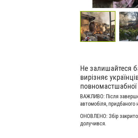
Не залишайтеся б
вирізняє українців
повномастшабної ві
ВАЖЛИВО: Після завершен
автомобіля, придбаного 
ОНОВЛЕНО: Збір закрито.
долучився.