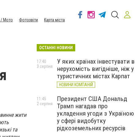
 / Мото
Фотозвіти
Карта міста
ОСТАННІ НОВИНИ
У яких країнах інвестувати в
17:40
3 серпня
нерухомість вигідніше, ніж у
ня
туристичних містах Карпат
НОВИНИ КОМПАНІЙ
Президент США Дональд
11:45
2 серпня
Трамп нагадав про
укладення угоди з Україною
повинне жити
у сфері видобутку
ують
рідкоземельних ресурсів
изькі та
м життям