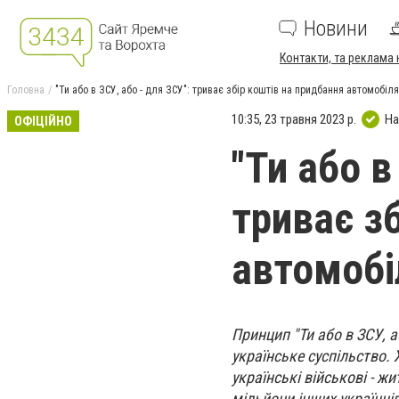
Новини
Контакти, та реклама 
Головна
"Ти або в ЗСУ, або - для ЗСУ": триває збір коштів на придбання автомобіл
10:35, 23 травня 2023 р.
На
ОФІЦІЙНО
"Ти або в
триває з
автомобі
Принцип "Ти або в ЗСУ, а
українське суспільство.
українські військові - жи
мільйони інших українц