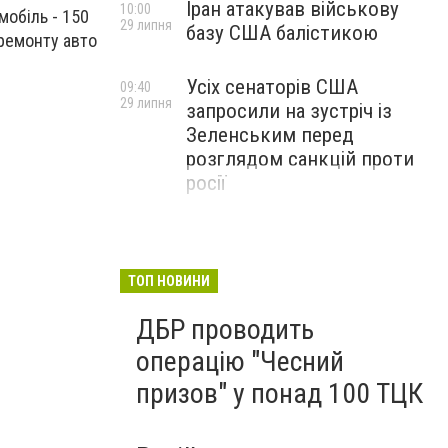
Іран атакував військову
10:00
мобіль - 150
29 липня
базу США балістикою
 ремонту авто
Усіх сенаторів США
09:40
29 липня
запросили на зустріч із
Зеленським перед
розглядом санкцій проти
росії
ТОП НОВИНИ
ДБР проводить
операцію "Чесний
призов" у понад 100 ТЦК