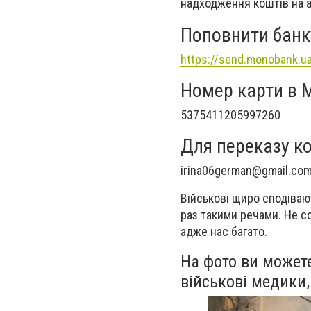
надходження коштів на а
Поповнити банк
https://send.monobank.u
Номер карти в 
5375411205997260
Для переказу ко
irina06german@gmail.co
Військові щиро сподівают
раз такими речами. Не с
адже нас багато.
На фото ви можете
військові медики,