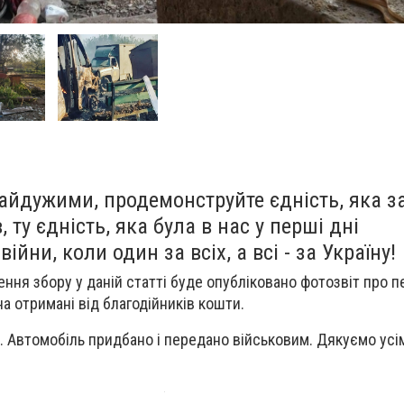
айдужими, продемонструйте єдність, яка 
, ту єдність, яка була в нас у перші дні
йни, коли один за всіх, а всі - за Україну!
ня збору у даній статті буде опубліковано фотозвіт про 
на отримані від благодійників кошти.
 Автомобіль придбано і передано військовим. Дякуємо усім