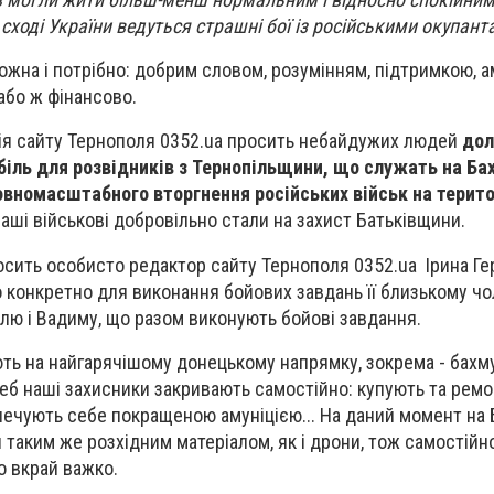
а сході України ведуться страшні бої із російськими окупант
жна і потрібно: добрим словом, розумінням, підтримкою, а
або ж фінансово.
ія сайту Тернополя 0352.ua просить небайдужих людей
дол
біль для розвідників з Тернопільщини, що служать на Б
овномасштабного вторгнення російських військ на терито
аші військові добровільно стали на захист Батьківщини.
сить особисто редактор сайту Тернополя 0352.ua Ірина Ге
о конкретно для виконання бойових завдань її близькому чо
лю і Вадиму, що разом виконують бойові завдання.
ть на найгарячішому донецькому напрямку, зокрема - бахм
еб наші захисники закривають самостійно: купують та рем
зпечують себе покращеною амуніцією... На даний момент на
и таким же розхідним матеріалом, як і дрони, тож самостійн
ло вкрай важко.