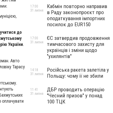
ами.
Кабмін повторно направив
17:00
31 липня
в Раду законопроєкт про
муніцією,
оподаткування імпортних
посилок до EUR150
учитися до
ЄС затвердив продовження
ахмутському
17:00
31 липня
тимчасового захисту для
рію України
.
українців і зміни щодо
"ухилянтів"
рман. Авто
ловіку Тарасу
Російська ракета залетіла у
14:18
31 липня
Польщу: чому її не збили
утському.
онтують
ДБР проводить операцію
11:41
31 липня
 Бахмутських
"Чесний призов" у понад
о оплачувати
100 ТЦК