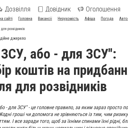
Дозвілля
Довідник
Оголошення
на сайті
Головна
Вакансії
Нерухомість
Афіша
Погода
Авто
я для розвідників
дійне джерело
 ЗСУ, або - для ЗСУ":
бір коштів на придбан
ля для розвідників
бо - для ЗСУ" - це головне правило, за яким зараз просто 
 Жодні гроші чи допомога не зрівняються із тим, чим ризик
ттям. І все заради того, щоб за їхніми спинами їхні рідні, бл
ів могли жити більш-менш нормальним і відносно спокійни