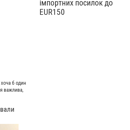
імпортних посилок до
EUR150
 хоча б один
ня важлива,
ували