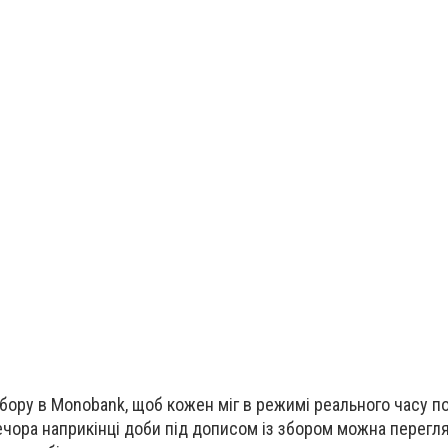
бору в Monobank, щоб кожен міг в режимі реального часу п
ечора наприкінці доби під дописом із збором можна перегля