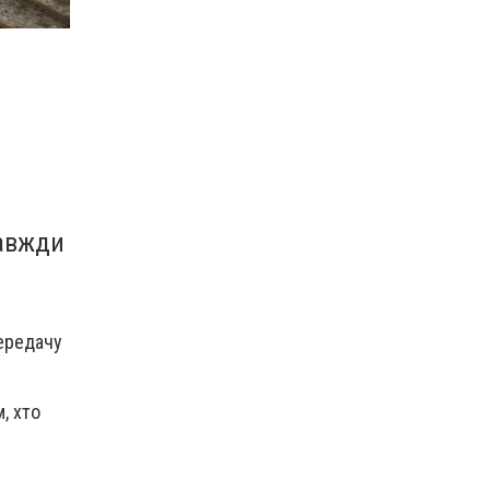
завжди
передачу
, хто