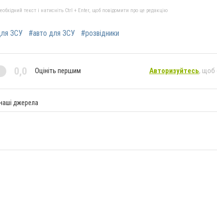
бхідний текст і натисніть Ctrl + Enter, щоб повідомити про це редакцію
для ЗСУ
#авто для ЗСУ
#розвідники
0,0
Оцініть першим
Авторизуйтесь
, щоб
 наші джерела