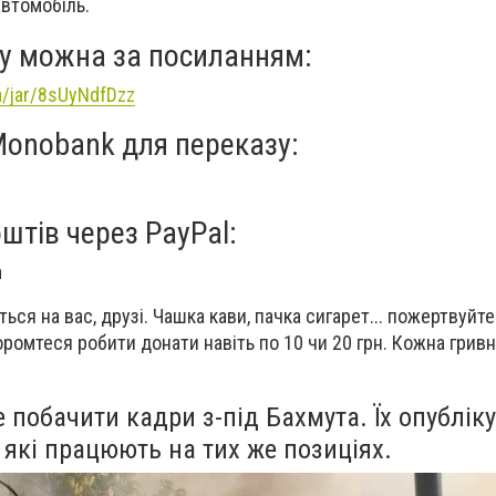
втомобіль.
у можна за посиланням:
a/jar/8sUyNdfDzz
Monobank для переказу:
штів через PayPal:
m
ься на вас, друзі. Чашка кави, пачка сигарет... пожертвуйте
оромтеся робити донати навіть по 10 чи 20 грн. Кожна грив
 побачити кадри з-під Бахмута. Їх опублік
 які працюють на тих же позиціях.