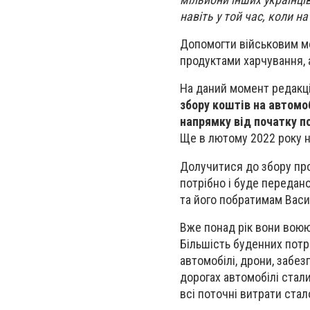
навіть у той час, коли н
Допомогти військовим мо
продуктами харчування, 
На даний момент редакц
збору коштів на автомо
напрямку від початку п
Ще в лютому 2022 року н
Долучитися до збору про
потрібно і буде передан
та його побратимам Васи
Вже понад рік вони воюю
Більшість буденних потр
автомобілі, дрони, забе
дорогах автомобілі стал
всі поточні витрати ста