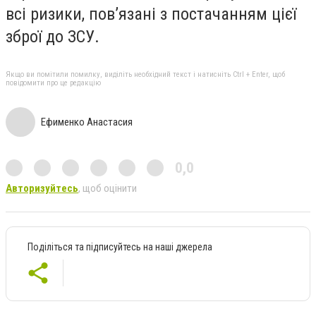
всі ризики, пов’язані з постачанням цієї
зброї до ЗСУ.
Якщо ви помітили помилку, виділіть необхідний текст і натисніть Ctrl + Enter, щоб
повідомити про це редакцію
Ефименко Анастасия
0,0
Авторизуйтесь
, щоб оцінити
Поділіться та підписуйтесь на наші джерела