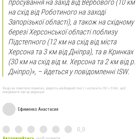
просування на захід від Вербового (10 км
на схід від Роботиного на заході
Запорізької області), а також на східному
березі Херсонської області поблизу
Підстепного (12 км на схід від міста
Херсона та 3 км від Дніпра), та в Кринках
(30 км на схід від м. Херсона та 2 км від р.
Дніпро)», – йдеться у повідомленні ISW.
Якщо ви помітили помилку, виділіть необхідний текст і натисніть Ctrl + Enter, щоб
повідомити про це редакцію
Ефименко Анастасия
0,0
Авторизуйтесь
, щоб оцінити