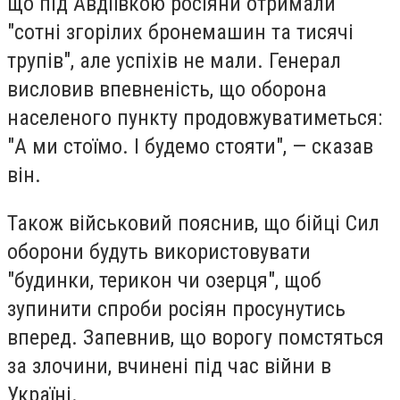
що під Авдіївкою росіяни отримали
"сотні згорілих бронемашин та тисячі
трупів", але успіхів не мали. Генерал
висловив впевненість, що оборона
населеного пункту продовжуватиметься:
"А ми стоїмо. І будемо стояти", — сказав
він.
Також військовий пояснив, що бійці Сил
оборони будуть використовувати
"будинки, терикон чи озерця", щоб
зупинити спроби росіян просунутись
вперед. Запевнив, що ворогу помстяться
за злочини, вчинені під час війни в
Україні.