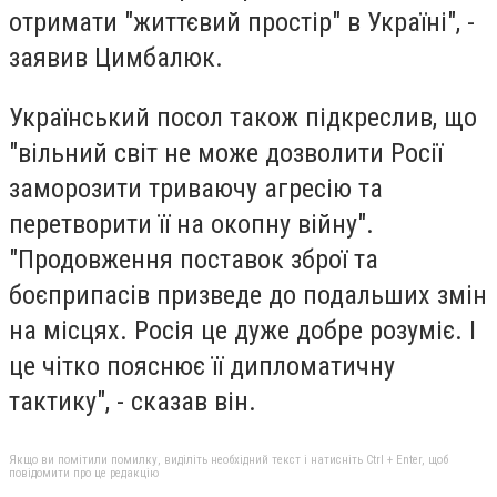
отримати "життєвий простір" в Україні", -
заявив Цимбалюк.
Український посол також підкреслив, що
"вільний світ не може дозволити Росії
заморозити триваючу агресію та
перетворити її на окопну війну".
"Продовження поставок зброї та
боєприпасів призведе до подальших змін
на місцях. Росія це дуже добре розуміє. І
це чітко пояснює її дипломатичну
тактику", - сказав він.
Якщо ви помітили помилку, виділіть необхідний текст і натисніть Ctrl + Enter, щоб
повідомити про це редакцію