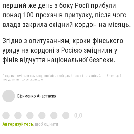
перший же день з боку Росії прибули
понад 100 прохачів притулку, після чого
влада закрила східний кордон на місяць.
Згідно з опитуванням, кроки фінського
уряду на кордоні з Росією зміцнили у
фінів відчуття національної безпеки.
Якщо ви помітили помилку, виділіть необхідний текст і натисніть Ctrl + Enter, щоб
повідомити про це редакцію
Ефименко Анастасия
0,0
Авторизуйтесь
, щоб оцінити