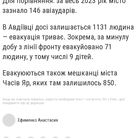
Для порівняння: за весь 2023 рік місто
зазнало 146 авіаударів.
В Авдіївці досі залишається 1131 людина
— евакуація триває. Зокрема, за минулу
добу з лінії фронту евакуйовано 71
людину, у тому числі 9 дітей.
Евакуюються також мешканці міста
Часів Яр, яких там залишилось 850.
Якщо ви помітили помилку, виділіть необхідний текст і натисніть Ctrl + Enter, щоб
повідомити про це редакцію
Ефименко Анастасия