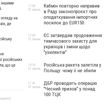
а іншими
Кабмін повторно направив
17:00
А.
31 липня
в Раду законопроєкт про
оподаткування імпортних
 огляду на
посилок до EUR150
аїн, де
ЄС затвердив продовження
17:00
сійську
31 липня
тимчасового захисту для
українців і зміни щодо
"ухилянтів"
ня
ії російських
Російська ракета залетіла у
ла, що це
14:18
31 липня
Польщу: чому її не збили
ДБР проводить операцію
11:41
31 липня
"Чесний призов" у понад
100 ТЦК
 оцінити