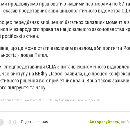
им ми продовжуємо працювати з нашими партнерами по G7 т
- сказав представник зовнішньополітичного відомства СШ
процес передбачає вирішення багатьох складних моментів з
ися міжнародного права та національного законодавства кр
 російські активи.
івів, що це може стати важливим каналом, аби притягти Ро
ьності»,- додав Пател.
м, спецпредставниця США з питань економічного відновлен
д час виступу на ВЕФ у Давосі заявила, що процес конфіскац
ктивного рішення всіх причетних країн. Вона також зазначи
о підґрунтя та часу.
бхідний текст і натисніть Ctrl + Enter, щоб повідомити про це редакцію
0,0
Оцініть першим
Авторизуйтесь
, щоб