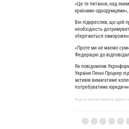
«Це те питання, над як
країнами-однодумцями», 
Він підкреслив, що цей 
необхідність дотримуват
зберігаються заморожені
«Проте ми не маємо сумн
Федерацію до відповідал
Як повідомляв Укрінфор
України Пенні Пріцкер пі
активів вимагатиме коле
потребуватиме юридичног
Якщо ви помітили помилку, виділіть нео