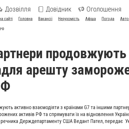
Дозвілля
Довідник
Оголошення
на сайті
Головна
Вакансії
Нерухомість
Афіша
Погода
Авто
 РФ
партнери продовжують
адля арешту заморож
РФ
ують активно взаємодіяти з країнами G7 та іншими партне
жених активів РФ та спрямувати їх на відновлення Україн
к речника Держдепартаменту США Ведант Пател, передає У