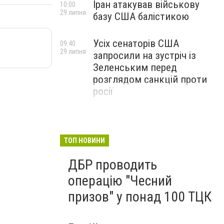
Іран атакував військову
10:00
29 липня
базу США балістикою
Усіх сенаторів США
09:40
29 липня
запросили на зустріч із
Зеленським перед
розглядом санкцій проти
росії
ТОП НОВИНИ
ДБР проводить
операцію "Чесний
призов" у понад 100 ТЦК