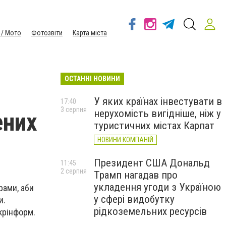
 / Мото
Фотозвіти
Карта міста
ОСТАННІ НОВИНИ
У яких країнах інвестувати в
17:40
3 серпня
нерухомість вигідніше, ніж у
ених
туристичних містах Карпат
НОВИНИ КОМПАНІЙ
Президент США Дональд
11:45
2 серпня
Трамп нагадав про
укладення угоди з Україною
рами, аби
у сфері видобутку
и.
рідкоземельних ресурсів
крінформ.