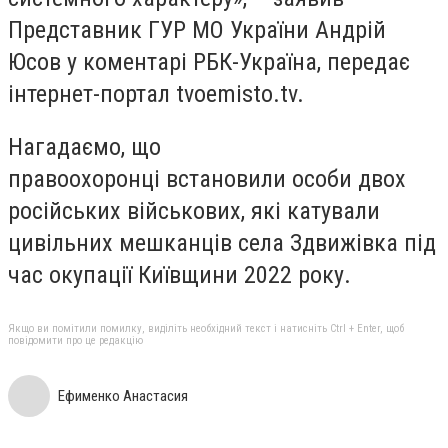
Представник ГУР МО України Андрій
Юсов у коментарі РБК-Україна, передає
інтернет-портал tvoemisto.tv.
Нагадаємо, що
правоохоронці встановили особи двох
російських військових, які катували
цивільних мешканців села Здвижівка під
час окупації Київщини 2022 року.
Якщо ви помітили помилку, виділіть необхідний текст і натисніть Ctrl + Enter, щоб
повідомити про це редакцію
Ефименко Анастасия