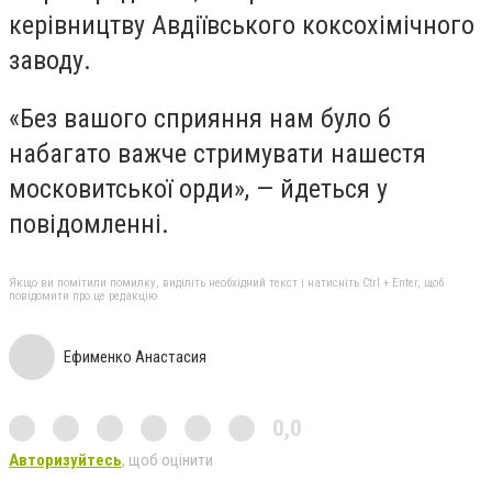
керівництву Авдіївського коксохімічного
заводу.
«Без вашого сприяння нам було б
набагато важче стримувати нашестя
московитської орди», — йдеться у
повідомленні.
Якщо ви помітили помилку, виділіть необхідний текст і натисніть Ctrl + Enter, щоб
повідомити про це редакцію
Ефименко Анастасия
0,0
Авторизуйтесь
, щоб оцінити