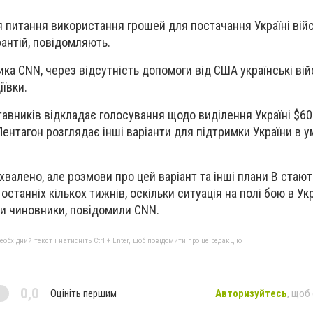
 питання використання грошей для постачання Україні вій
рантій, повідомляють.
ка CNN, через відсутність допомоги від США українські вій
іївки.
тавників відкладає голосування щодо виділення Україні $6
Пентагон розглядає інші варіанти для підтримки України в 
валено, але розмови про цей варіант та інші плани B стают
станніх кількох тижнів, оскільки ситуація на полі бою в Укр
и чиновники, повідомили CNN.
бхідний текст і натисніть Ctrl + Enter, щоб повідомити про це редакцію
0,0
Оцініть першим
Авторизуйтесь
, щоб