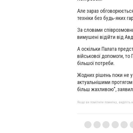
Але зараз обговорюється
техніки без будь-яких га
За словами співрозмовни
вимушені відійти від Авд
А оскільки Палата предс
військової допомоги, то 
більшої потреби.
Жодних рішень поки не ух
актуальнішими протягом о
більш жахливою", заявил
Якщо ви помітили помилку, виділіть нео