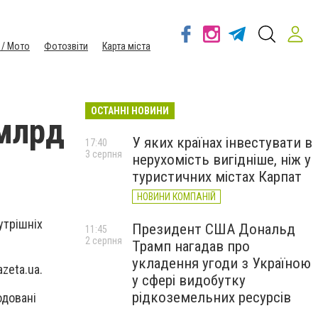
 / Мото
Фотозвіти
Карта міста
ОСТАННІ НОВИНИ
 млрд
У яких країнах інвестувати в
17:40
3 серпня
нерухомість вигідніше, ніж у
туристичних містах Карпат
НОВИНИ КОМПАНІЙ
утрішніх
Президент США Дональд
11:45
2 серпня
Трамп нагадав про
укладення угоди з Україною
zeta.ua.
у сфері видобутку
рідкоземельних ресурсів
одовані