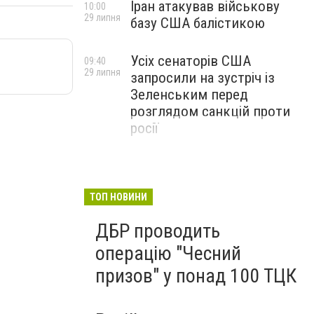
Іран атакував військову
10:00
29 липня
базу США балістикою
Усіх сенаторів США
09:40
29 липня
запросили на зустріч із
Зеленським перед
розглядом санкцій проти
росії
ТОП НОВИНИ
ДБР проводить
операцію "Чесний
призов" у понад 100 ТЦК