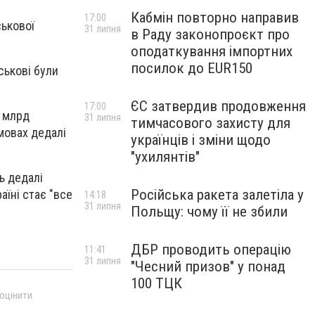
Кабмін повторно направив
17:00
ськової
31 липня
в Раду законопроєкт про
оподаткування імпортних
посилок до EUR150
ськові були
ЄС затвердив продовження
17:00
0 млрд
31 липня
тимчасового захисту для
умовах дедалі
українців і зміни щодо
"ухилянтів"
ь дедалі
Російська ракета залетіла у
аїні стає "все
14:18
31 липня
Польщу: чому її не збили
ДБР проводить операцію
11:41
31 липня
"Чесний призов" у понад
100 ТЦК
 оцінити