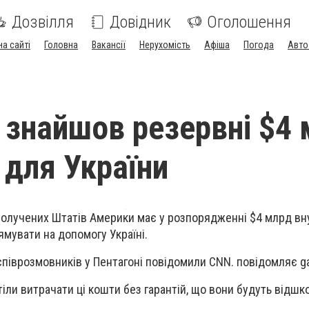
Дозвілля
Довідник
Оголошення
на сайті
Головна
Вакансії
Нерухомість
Афіша
Погода
Авто
 знайшов резервні $4
 для України
получених Штатів Америки має у розпорядженні $4 млрд вн
ямувати на допомогу Україні.
співрозмовників у Пентагоні повідомили CNN. повідомляє ga
тіли витрачати ці кошти без гарантій, що вони будуть відшк