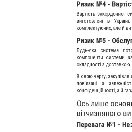
Ризик №4 - Вартіс
Вартість закордонної с
виготовлені в Україн
комплектуючих, але й ви
Ризик №5 - Обслу
Будь-яка система пот
компоненти системи за
складності з доставкою.
В свою чергу, закупівля
пов'язані з залежніс
конфіденційності, а й га
Ось лише основ
вітчизняного в
Перевага №1 - Не