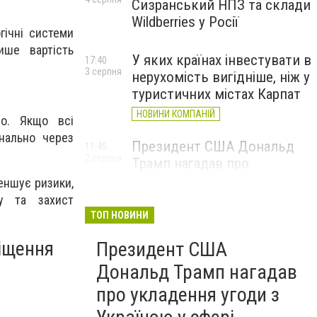
Сизранський НПЗ та склади
Wildberries у Росії
гічні системи
ише вартість
У яких країнах інвестувати в
17:40
3 серпня
нерухомість вигідніше, ніж у
туристичних містах Карпат
НОВИНИ КОМПАНІЙ
що. Якщо всі
нально через
Президент США Дональд
11:45
2 серпня
Трамп нагадав про
укладення угоди з Україною
еншує ризики,
у сфері видобутку
ку та захист
рідкоземельних ресурсів
ТОП НОВИНИ
іщення
Президент США
Дональд Трамп нагадав
про укладення угоди з