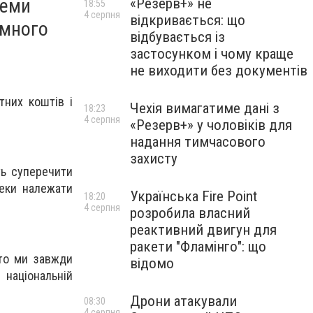
теми
«Резерв+» не
18:55
4 серпня
відкривається: що
амного
відбувається із
застосунком і чому краще
не виходити без документів
тних коштів і
Чехія вимагатиме дані з
18:23
4 серпня
«Резерв+» у чоловіків для
надання тимчасового
захисту
ть суперечити
пеки належати
Українська Fire Point
18:20
4 серпня
розробила власний
реактивний двигун для
ракети "Фламінго": що
 то ми завжди
відомо
 національній
Дрони атакували
08:30
4 серпня