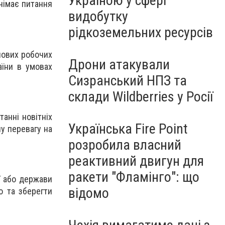
Україною у сфері
німає питання
видобутку
рідкоземельних ресурсів
нових робочих
Дрони атакували
аїни в умовах
Сизранський НПЗ та
склади Wildberries у Росії
анні новітніх
Українська Fire Point
у перевагу на
розробила власний
реактивний двигун для
ракети "Фламінго": що
ї або держави
відомо
о та зберегти