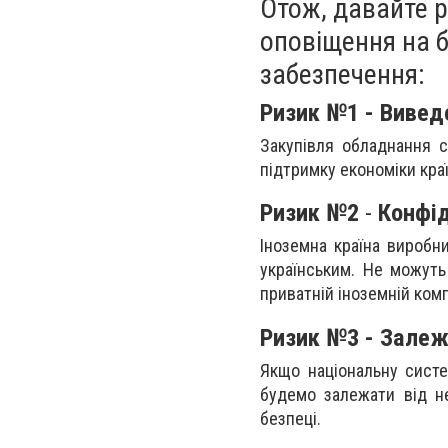
Отож, давайте 
оповіщення на 
забезпечення:
Ризик №1 - Вивед
Закупівля обладнання с
підтримку економіки кра
Ризик №2
-
Конфід
Іноземна країна виробн
українським. Не можуть
приватній іноземній комп
Ризик №3 - Залеж
Якщо національну сист
будемо залежати від не
безпеці.