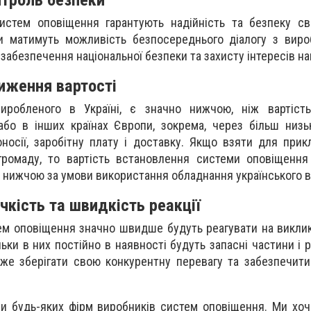
истем оповіщення гарантують надійність та безпеку св
и матимуть можливість безпосереднього діалогу з виро
абезпечення національної безпеки та захисту інтересів нац
иження вартості
виробленого в Україні, є значно нижчою, ніж вартість
бо в інших країнах Європи, зокрема, через більш низь
оносії, заробітну плату і доставку. Якщо взяти для прик
громаду, то вартість встановлення системи оповіщення
и нижчою за умови використання обладнання українського 
чкість та швидкість реакції
ем оповіщення значно швидше будуть реагувати на викли
ільки в них постійно в наявності будуть запасні частини і
же зберігати свою конкурентну перевагу та забезпечит
и будь-яких фірм виробників систем оповіщення. Ми хо