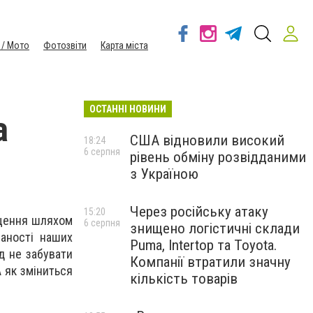
 / Мото
Фотозвіти
Карта міста
ОСТАННІ НОВИНИ
а
США відновили високий
18:24
6 серпня
рівень обміну розвідданими
з Україною
Через російську атаку
15:20
іщення шляхом
6 серпня
знищено логістичні склади
ваності наших
Puma, Intertop та Toyota.
ід не забувати
Компанії втратили значну
А як зміниться
кількість товарів