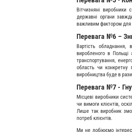
Вітчизняні виробники с
державні органи завжд
важливим фактором для з
Перевага №6 – Зн
Вартість обладнання, 
виробленого в Польщі а
транспортування, енерг
область чи конкретну 
виробництва буде в раз
Перевага №7 - Гну
Місцеві виробники сист
чи вимоги клієнтів, оск
Лише так виробник змо
потреб клієнтів.
Ми не лобіюємо інтерес