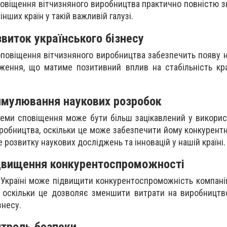
овіщення вітчизняного виробництва практично повністю з
інших країн у такій важливій галузі.
звиток українського бізнесу
повіщення вітчизняного виробництва забезпечить появу 
дження, що матиме позитивний вплив на стабільність кр
имулювання наукових розробок
еми сповіщення може бути більш зацікавлений у використ
иробництва, оскільки це може забезпечити йому конкурентн
 розвитку наукових досліджень та інновацій у нашій країні.
двищення конкурентоспроможності
 Україні може підвищити конкурентоспроможність компані
 оскільки це дозволяє зменшити витрати на виробництв
знесу.
троль безпеки