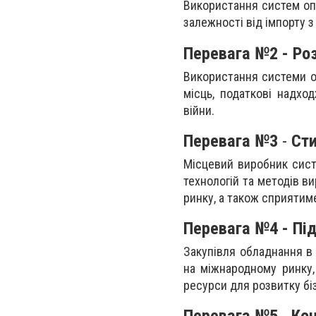
Використання систем оп
залежності від імпорту з 
Перевага №2
- Ро
Використання системи о
місць, податкові надхо
війни.
Перевага №3
-
Ст
Місцевий виробник сист
технологій та методів в
ринку, а також сприятиме
Перевага №4 - Пі
Закупівля обладнання в
на міжнародному ринку,
ресурси для розвитку бі
Перевага №5
-
Кон