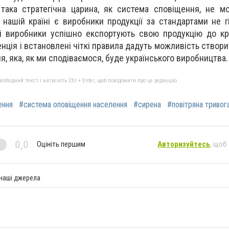
 така стратегічна царина, як система сповіщення, не 
 нашій країні є виробники продукції за стандартами не г
ці виробники успішно експортують свою продукцію до к
нція і встановлені чіткі правила дадуть можливість створ
, яка, як ми сподіваємося, буде українського виробництва.
бхідний текст і натисніть Ctrl + Enter, щоб повідомити про це редакцію
ення
#система оповіщення населення
#сирена
#повітряна тривог
0,0
Оцініть першим
Авторизуйтесь
, щоб
 наші джерела