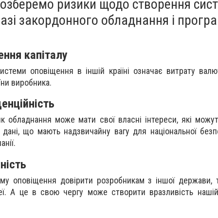
розберемо ризики щодо створення сис
базі закордонного обладнання і прогр
ення капіталу
истеми оповіщення в іншій країні означає витрату валю
їни виробника.
енційність
ик обладнання може мати свої власні інтереси, які можу
 дані, що мають надзвичайну вагу для національної без
анії.
ність
ему оповіщення довірити розробникам з іншої держави,
ї. А це в свою чергу може створити вразливість нашій