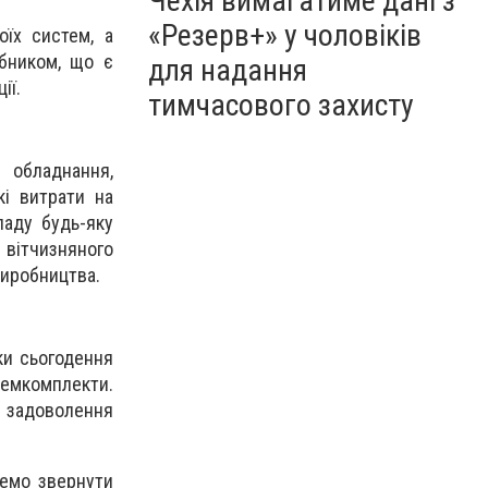
Чехія вимагатиме дані з
«Резерв+» у чоловіків
оїх систем, а
бником, що є
для надання
ії.
тимчасового захисту
 обладнання,
кі витрати на
ладу будь-яку
 вітчизняного
виробництва.
ки сьогодення
 ремкомплекти.
и задоволення
чемо звернути