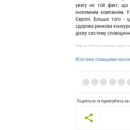
увагу не той факт, що
іноземним компаніям. У
Європі. Більше того - 
здорова ринкова конкуре
дієву систему сповіщення
Якщо ви помітили помилку, виділіть нео
#Система сповіщення насел
Поділіться та підписуйтесь на