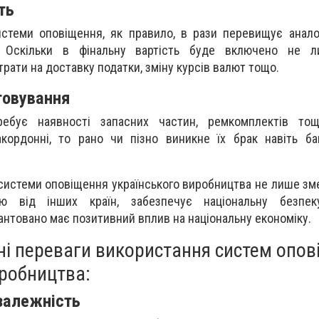
ть
истеми оповіщення, як правило, в рази перевищує анало
і. Оскільки в фінальну вартість буде включено не л
трати на доставку податки, зміну курсів валют тощо.
говування
ребує наявності запасних частин, ремкомплектів то
кордонні, то рано чи пізно виникне їх брак навіть ба
 системи оповіщення українського виробництва не лише зм
тю від інших країн, забезпечує національну безпе
рантовано має позитивний вплив на національну економіку.
ні переваги використання систем опов
иробництва:
залежність