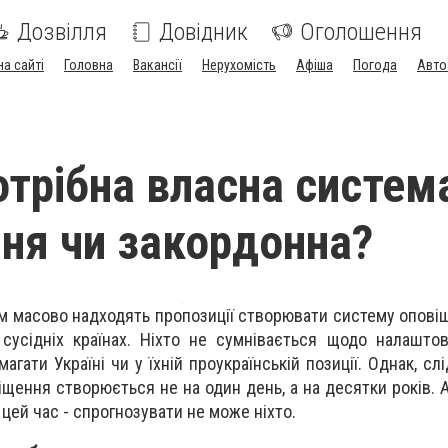
Дозвілля
Довідник
Оголошення
на сайті
Головна
Вакансії
Нерухомість
Афіша
Погода
Авто
потрібна власна систем
ня чи закордонна?
м масово надходять пропозиції створювати систему опов
сусідніх країнах. Ніхто не сумнівається щодо налашто
агати Україні чи у їхній проукраїнській позиції. Однак, сл
іщення створюється не на один день, а на десятки років. 
 цей час - спрогнозувати не може ніхто.