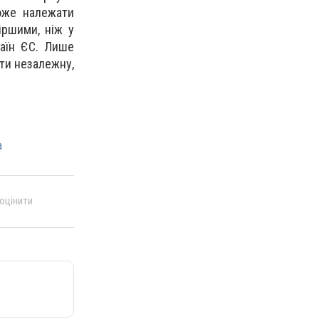
може належати
іршими, ніж у
раїн ЄС. Лише
ити незалежну,
а
 оцінити