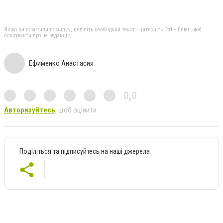
Якщо ви помітили помилку, виділіть необхідний текст і натисніть Ctrl + Enter, щоб
повідомити про це редакцію
Ефименко Анастасия
0,0
Авторизуйтесь
, щоб оцінити
Поділіться та підписуйтесь на наші джерела