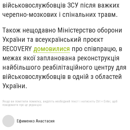
військовослужбовців ЗСУ після важких
черепно-мозкових і спінальних травм.
Також нещодавно Міністерство оборони
України та всеукраїнський проєкт
RECOVERY
домовилися
про співпрацю, в
межах якої запланована реконструкція
найбільшого реабілітаційного центру для
військовослужбовців в одній з областей
України.
Якщо ви помітили помилку, виділіть необхідний текст і натисніть Ctrl + Enter, щоб
повідомити про це редакцію
Ефименко Анастасия