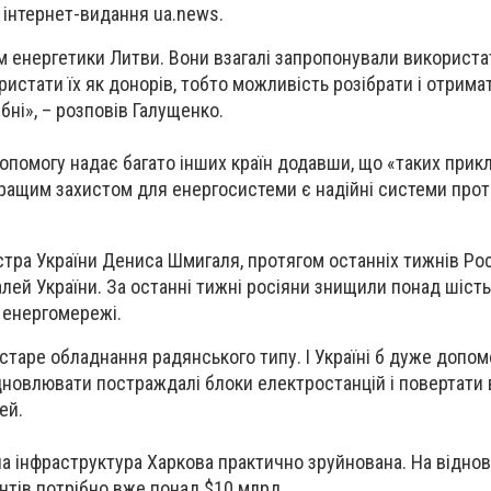
 інтернет-видання ua.news.
м енергетики Литви. Вони взагалі запропонували використати
ористати їх як донорів, тобто можливість розібрати і отримат
ібні», – розповів Галущенко.
допомогу надає багато інших країн додавши, що «таких прикл
ращим захистом для енергосистеми є надійні системи прот
стра України Дениса Шмигаля, протягом останніх тижнів Ро
ей України. За останні тижні росіяни знищили понад шість 
 енергомережі.
є старе обладнання радянського типу. І Україні б дуже допом
дновлювати постраждалі блоки електростанцій і повертати 
ей.
на інфраструктура Харкова практично
зруйнована
. На відно
антів потрібно вже понад $10 млрд.