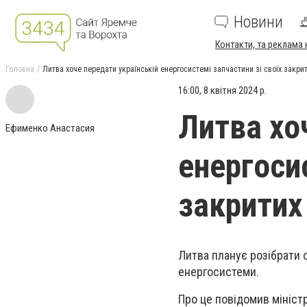
Новини
Контакти, та реклама 
Головна
Литва хоче передати українській енергосистемі запчастини зі своїх закри
16:00, 8 квітня 2024 р.
Литва хо
Ефименко Анастасия
енергосис
закритих
Литва планує розібрати с
енергосистеми.
Про це повідомив мініст