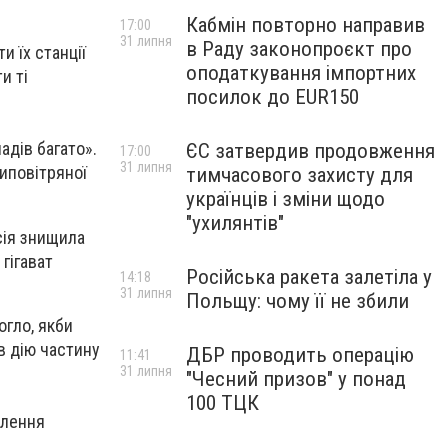
Кабмін повторно направив
17:00
31 липня
в Раду законопроєкт про
 їх станції
оподаткування імпортних
и ті
посилок до EUR150
адів багато».
ЄС затвердив продовження
17:00
31 липня
иповітряної
тимчасового захисту для
українців і зміни щодо
"ухилянтів"
сія знищила
гігават
Російська ракета залетіла у
14:18
31 липня
Польщу: чому її не збили
огло, якби
в дію частину
ДБР проводить операцію
11:41
31 липня
"Чесний призов" у понад
100 ТЦК
влення