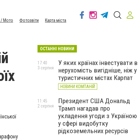
 / Мото
Фотозвіти
Карта міста
ОСТАННІ НОВИНИ
ій
У яких країнах інвестувати в
17:40
3 серпня
нерухомість вигідніше, ніж у
оїх
туристичних містах Карпат
НОВИНИ КОМПАНІЙ
Президент США Дональд
11:45
2 серпня
Трамп нагадав про
укладення угоди з Україною
їнської
у сфері видобутку
рідкоземельних ресурсів
марафону