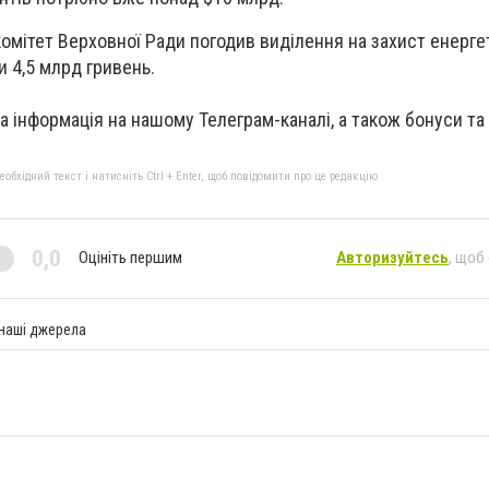
омітет Верховної Ради
погодив
виділення на захист енерге
и 4,5 млрд гривень.
на інформація на нашому
Телеграм-каналі
, а також бонуси та
бхідний текст і натисніть Ctrl + Enter, щоб повідомити про це редакцію
0,0
Оцініть першим
Авторизуйтесь
, щоб
 наші джерела