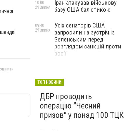
Іран атакував військову
10:00
29 липня
базу США балістикою
тичної
Усіх сенаторів США
09:40
29 липня
 швидкі
запросили на зустріч із
Зеленським перед
розглядом санкцій проти
росії
 оцінити
ТОП НОВИНИ
ДБР проводить
операцію "Чесний
призов" у понад 100 ТЦК