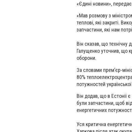
«Єдині новини», передає
«Мав розмову з міністро
теплові, які закриті. Вик
запчастини, які нам потр
Він сказав, що технічну 
Галущенко уточнив, що к
оборони.
За словами премʼєр-міні
80% теплоелектроцентрал
потужностей української
Він додав, що в Естонії 
були запчастини, щоб ві
енергетичних потужност
Уся критична енергетич
Харкова після атак окуп