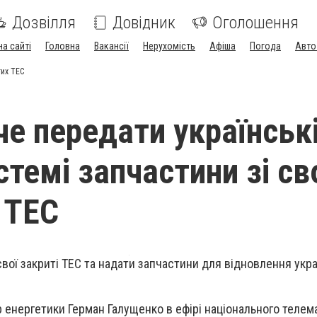
Дозвілля
Довідник
Оголошення
на сайті
Головна
Вакансії
Нерухомість
Афіша
Погода
Авто
тих ТЕС
че передати українськ
темі запчастини зі св
 ТЕС
вої закриті ТЕС та надати запчастини для відновлення укра
р енергетики Герман Галущенко в ефірі національного теле