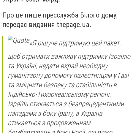
Про це пише пресслужба Білого дому,
передає видання thepage.ua.
«Я рішуче підтримую цей пакет,
щоб отримати важливу підтримку Ізраїлю
та Україні, надати вкрай необхідну
гуманітарну допомогу палестинцям у Газі
та зміцнити безпеку та стабільність в
Індійсько-Тихоокеанському регіоні.
Ізраїль стикається з безпрецедентними
нападами з боку Ірану, а Україна
стикається з продовженням
бомбардувань з боку Росії, які різко