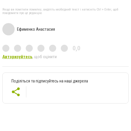
Якщо ви помітили помилку, виділіть необхідний текст і натисніть Ctrl + Enter, щоб
повідомити про це редакцію
Ефименко Анастасия
0,0
Авторизуйтесь
, щоб оцінити
Поділіться та підписуйтесь на наші джерела