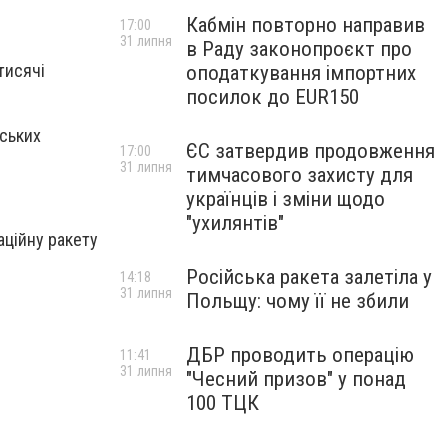
Кабмін повторно направив
17:00
31 липня
в Раду законопроєкт про
тисячі
оподаткування імпортних
посилок до EUR150
йських
ЄС затвердив продовження
17:00
31 липня
тимчасового захисту для
українців і зміни щодо
"ухилянтів"
аційну ракету
Російська ракета залетіла у
14:18
31 липня
Польщу: чому її не збили
ДБР проводить операцію
11:41
31 липня
"Чесний призов" у понад
100 ТЦК