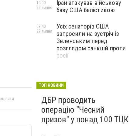
Іран атакував військову
10:00
29 липня
базу США балістикою
Усіх сенаторів США
09:40
29 липня
запросили на зустріч із
Зеленським перед
розглядом санкцій проти
росії
ТОП НОВИНИ
ДБР проводить
 оцінити
операцію "Чесний
призов" у понад 100 ТЦК