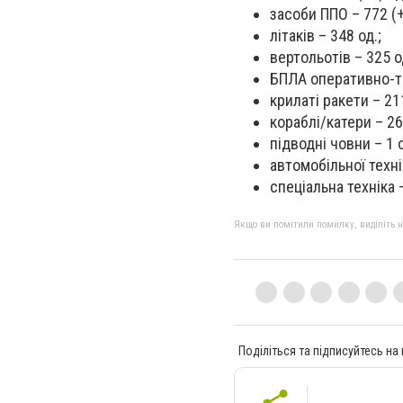
засоби ППО – 772 (+
літаків – 348 од.;
вертольотів – 325 о
БПЛА оперативно-та
крилаті ракети – 21
кораблі/катери – 26
підводні човни – 1 о
автомобільної техні
спеціальна техніка 
Якщо ви помітили помилку, виділіть нео
Поділіться та підписуйтесь на