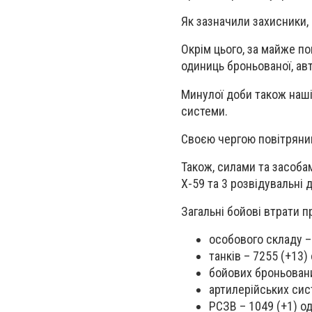
Як зазначили захисники,
Окрім цього, за майже п
одиниць броньованої, авт
Минулої доби також наш
системи.
Своєю чергою повітрян
Також, силами та засоба
Х-59 та 3 розвідувальні 
Загальні бойові втрати п
особового складу – 
танків – 7255 (+13) 
бойових броньовани
артилерійських сист
РСЗВ – 1049 (+1) од