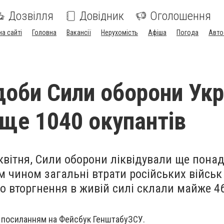
Дозвілля
Довідник
Оголошення
на сайті
Головна
Вакансії
Нерухомість
Афіша
Погода
Авто
доби Сили оборони Укр
ще 1040 окупантів
квітня, Сили оборони ліквідували ще пона
м чином загальні втрати російських військ
 вторгнення в живій силі склали
майже 4
 посиланням на Фейсбук
ГенштабуЗСУ
.