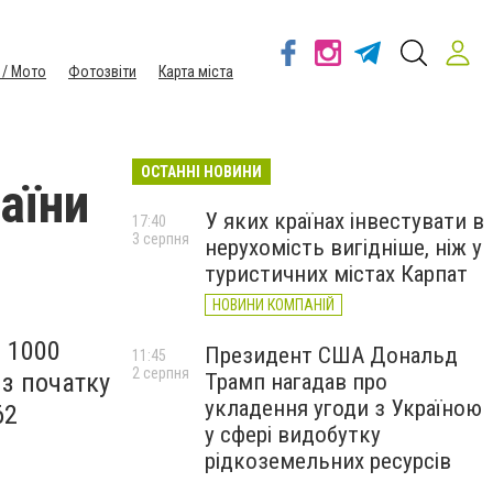
 / Мото
Фотозвіти
Карта міста
ОСТАННІ НОВИНИ
аїни
У яких країнах інвестувати в
17:40
3 серпня
нерухомість вигідніше, ніж у
туристичних містах Карпат
НОВИНИ КОМПАНІЙ
д 1000
Президент США Дональд
11:45
2 серпня
 з початку
Трамп нагадав про
укладення угоди з Україною
62
у сфері видобутку
рідкоземельних ресурсів