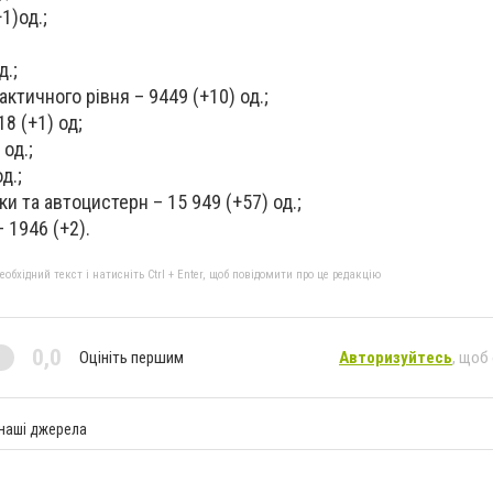
1)од.;
д.;
ктичного рівня – 9449 (+10) од.;
18 (+1) од;
 од.;
д.;
ки та автоцистерн – 15 949 (+57) од.;
– 1946 (+2).
бхідний текст і натисніть Ctrl + Enter, щоб повідомити про це редакцію
0,0
Оцініть першим
Авторизуйтесь
, щоб
 наші джерела