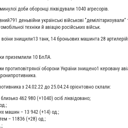
 минулої доби оборонці ліквідували
1040
агресорів.
овний
791 день
війни українські військові "демілітаризували" 
омобільної техніки й авіацію російських військ.
і воїни знищили
13 танк, 14 броньових машин
та 28 артилері
ики приземлили
10
БпЛА.
ми протиповітряної оборони України знищено
1 керовану аві
дрони
противника.
ротивника з 24.02.22 до 25.04.24 орієнтовно склали:
близько 462 980 (+1040) осіб ліквідовано;
од.;
х машин – 13 942 (+14) од.;
ем – 11836 (+28) од.;
.;