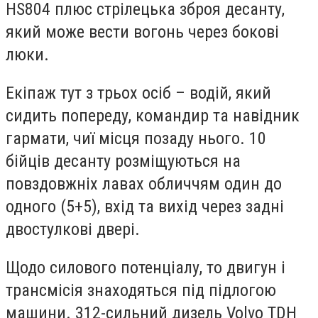
HS804 плюс стрілецька зброя десанту,
який може вести вогонь через бокові
люки.
Екіпаж тут з трьох осіб – водій, який
сидить попереду, командир та навідник
гармати, чиї місця позаду нього. 10
бійців десанту розміщуються на
повздовжніх лавах обличчям один до
одного (5+5), вхід та вихід через задні
двостулкові двері.
Щодо силового потенціалу, то двигун і
трансмісія знаходяться під підлогою
машини. 312-сильний дизель Volvo TDH