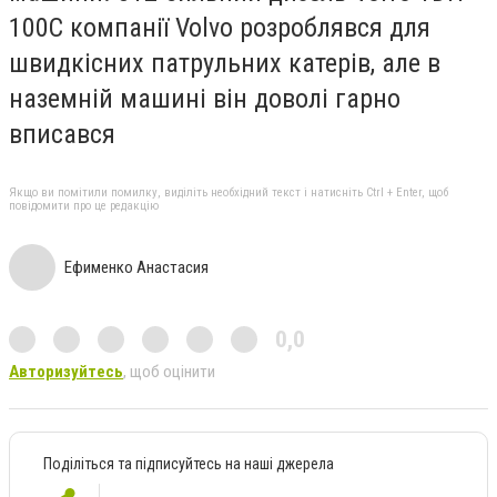
100C компанії Volvo розроблявся для
швидкісних патрульних катерів, але в
наземній машині він доволі гарно
вписався
Якщо ви помітили помилку, виділіть необхідний текст і натисніть Ctrl + Enter, щоб
повідомити про це редакцію
Ефименко Анастасия
0,0
Авторизуйтесь
, щоб оцінити
Поділіться та підписуйтесь на наші джерела