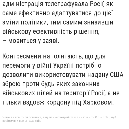
адміністрація телеграфувала Росії, як
саме ефективно адаптуватися до цієї
зміни політики, тим самим знизивши
військову ефективність рішення,
– мовиться у заяві.
Конгресмени наполягають, що для
перемоги у війні Україні потрібно
дозволити використовувати надану США
зброю
проти будь-яких законних
військових цілей
на території Росії, а не
тільки вздовж кордону під Харковом.
Якщо ви помітили помилку, виділіть необхідний текст і натисніть Ctrl + Enter, щоб
повідомити про це редакцію