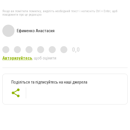
Якщо ви помітили помилку, виділіть необхідний текст і натисніть Ctrl + Enter, щоб
повідомити про це редакцію
Ефименко Анастасия
0,0
Авторизуйтесь
, щоб оцінити
Поділіться та підписуйтесь на наші джерела