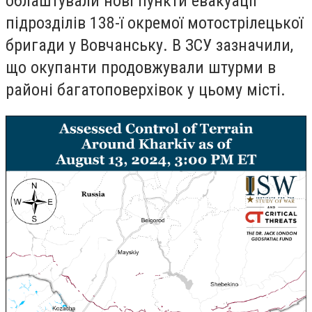
облаштували нові пункти евакуації
підрозділів 138-ї окремої мотострілецької
бригади у Вовчанську. В ЗСУ зазначили,
що окупанти продовжували штурми в
районі багатоповерхівок у цьому місті.