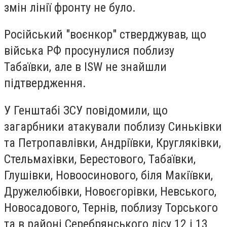
змін лінії фронту не було.
Російський "воєнкор" стверджував, що
війська РФ просунулися поблизу
Табаївки, але в ISW не знайшли
підтвердження.
У Генштабі ЗСУ повідомили, що
загарбники атакували поблизу Синьківки
та Петропавлівки, Андріївки, Кругляківки,
Стельмахівки, Берестового, Табаївки,
Глушівки, Новоосинового, біля Макіївки,
Дружелюбівки, Новоєгорівки, Невського,
Новосадового, Тернів, поблизу Торського
та в районі Серебрянського лісу 12 і 13