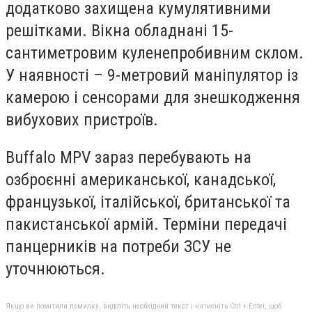
додатково захищена кумулятивними
решітками. Вікна обладнані 15-
сантиметровим куленепробивним склом.
У наявності – 9-метровий маніпулятор із
камерою і сенсорами для знешкодження
вибухових пристроїв.
Buffalo MPV зараз перебувають на
озброєнні американської, канадської,
французької, італійської, британської та
пакистанської армій. Терміни передачі
панцерників на потреби ЗСУ не
уточнюються.
Якщо ви помітили помилку, виділіть необхідний текст і натисніть Ctrl + Enter, щоб