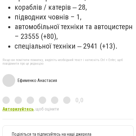
кораблів / катерів ‒ 28,
підводних човнів – 1,
автомобільної техніки та автоцистерн
– 23555 (+80),
спеціальної техніки ‒ 2941 (+13).
Якщо ви помітили помилку, виділіть необхідний текст і натисніть Ctrl + Enter, щоб
повідомити про це редакцію
Ефименко Анастасия
0,0
Авторизуйтесь
, щоб оцінити
Поділіться та підписуйтесь на наші джерела