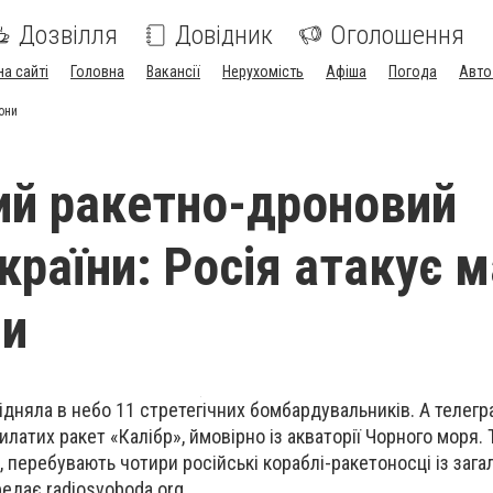
Дозвілля
Довідник
Оголошення
на сайті
Головна
Вакансії
Нерухомість
Афіша
Погода
Авто
они
й ракетно-дроновий
України: Росія атакує 
ни
підняла в небо 11 стретегічних бомбардувальників. А телег
латих ракет «Калібр», ймовірно із акваторії Чорного моря. Т
перебувають чотири російські кораблі-ракетоносці із заг
редає radiosvoboda.org.