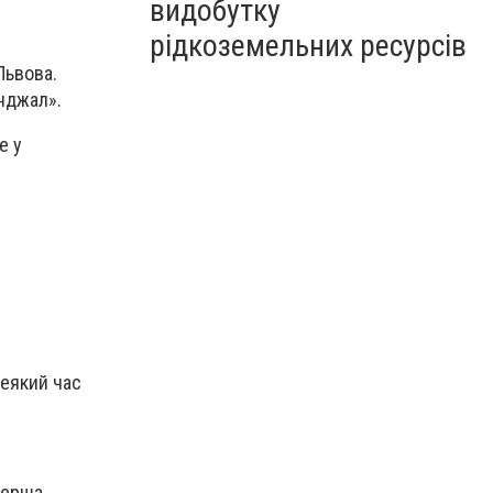
видобутку
рідкоземельних ресурсів
Львова.
инджал».
е у
деякий час
перша