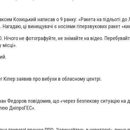
ксим Козицький написав о 9 ранку: «Ракета на підльоті до 
. Нагадаю, ці винищувачі є носіями гіперзвукових ракет «к
 Нічого не фотографуйте, не знімайте на відео. Перебувайт
 місці».
ий.
г Кіпер заявив про вибухи в обласному центрі.
Іван Федоров повідомив, що «через безпекову ситуацію на 
лею ДніпроГЕС».
ряна тривога! працює ППО. Залишайтесь в укриттях!», пише 