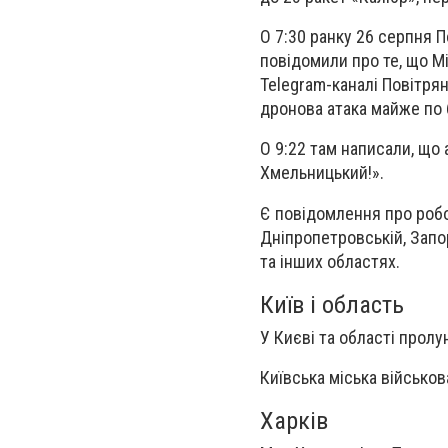
О 7:30 ранку 26 серпня По
повідомили про те, що М
Telegram-каналі Повітря
дронова атака майже по б
О 9:22 там написали, що 
Хмельницький!».
Є повідомлення про робот
Дніпропетровській, Запор
та інших областях.
Київ і область
У Києві та області пролу
Київська міська військов
Харків