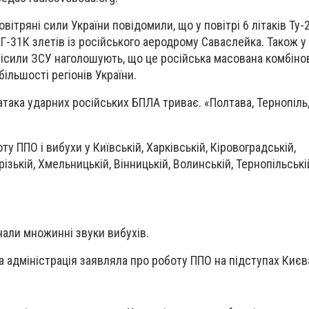
вітряні сили України повідомили, що у повітрі 6 літаків Ту-2
іГ-31К злетів із російського аеродрому Саваслейка. Також 
нісили ЗСУ наголошують, що це російська масована комбіно
ільшості регіонів України.
атака ударних російських БПЛА триває. «Полтава, Тернопіль
у ППО і вибухи у Київській, Харківській, Кіровоградській,
ізькій, Хмельницькій, Вінницькій, Волинській, Тернопільські
нали множинні звуки вибухів.
а адміністрація заявляла про роботу ППО на підступах Києв