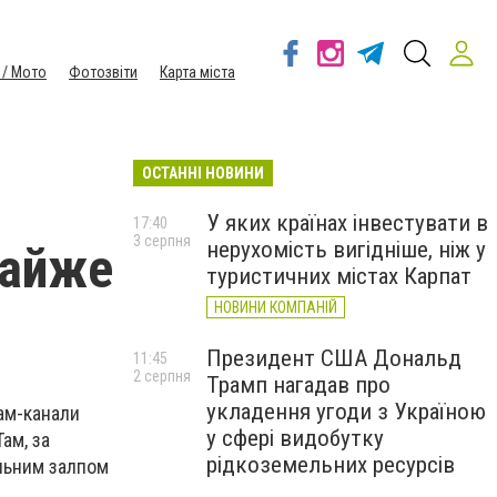
 / Мото
Фотозвіти
Карта міста
ОСТАННІ НОВИНИ
У яких країнах інвестувати в
17:40
3 серпня
нерухомість вигідніше, ніж у
майже
туристичних містах Карпат
НОВИНИ КОМПАНІЙ
Президент США Дональд
11:45
2 серпня
Трамп нагадав про
укладення угоди з Україною
рам-канали
у сфері видобутку
ам, за
рідкоземельних ресурсів
альним залпом