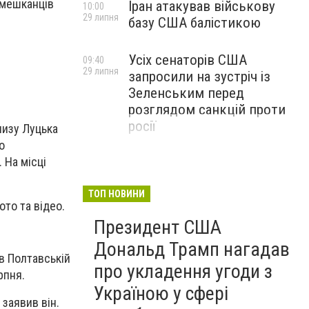
 мешканців
Іран атакував військову
10:00
29 липня
базу США балістикою
Усіх сенаторів США
09:40
29 липня
запросили на зустріч із
Зеленським перед
розглядом санкцій проти
росії
лизу Луцька
о
 На місці
ТОП НОВИНИ
то та відео.
Президент США
Дональд Трамп нагадав
 в Полтавській
про укладення угоди з
рпня.
Україною у сфері
заявив він.