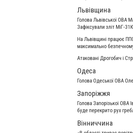
Львівщина
Голова Львівської ОВА Ма
Зафіксували зліт МіГ-31К
На Львівщині працює ППО.
максимально безпечному
Атаковані Дрогобич і Стр
Одеса
Голова Одеської ОВА Оле
Запоріжжя
Голова Запорізької ОВА 
буде перекрито рух греб
Вінниччина
«В області триває повіт