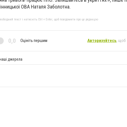
інницької ОВА Наталя Заболотна.
бхідний текст і натисніть Ctrl + Enter, щоб повідомити про це редакцію
0,0
Оцініть першим
Авторизуйтесь
, щоб
 наші джерела