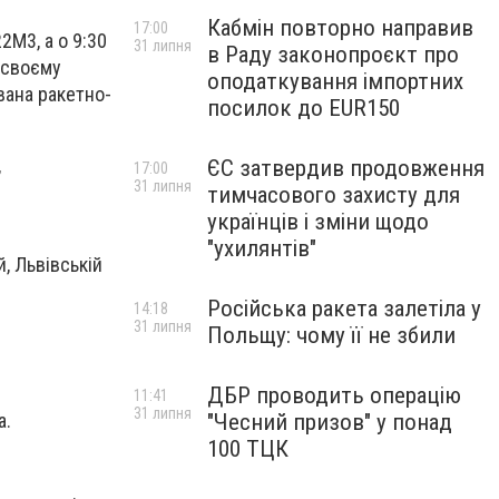
Кабмін повторно направив
17:00
2М3, а о 9:30
31 липня
в Раду законопроєкт про
у своєму
оподаткування імпортних
вана ракетно-
посилок до EUR150
,
ЄС затвердив продовження
17:00
31 липня
тимчасового захисту для
українців і зміни щодо
"ухилянтів"
й, Львівській
Російська ракета залетіла у
14:18
31 липня
Польщу: чому її не збили
ДБР проводить операцію
11:41
31 липня
а.
"Чесний призов" у понад
100 ТЦК