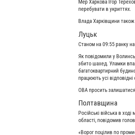
Мер Харкова Ігор Терехо
перебувати в укриттях.
Влада Харківщини також 
Луцьк
Станом на 09:55 ранку н
Як повідомили у Волинськ
збито шахед. Уламки впа
багатоквартирний будино
працюють усі відповідні
ОВА просить залишатися 
Полтавщина
Російські війська в ході
області, повідомив голов
«Ворог поцілив по проми