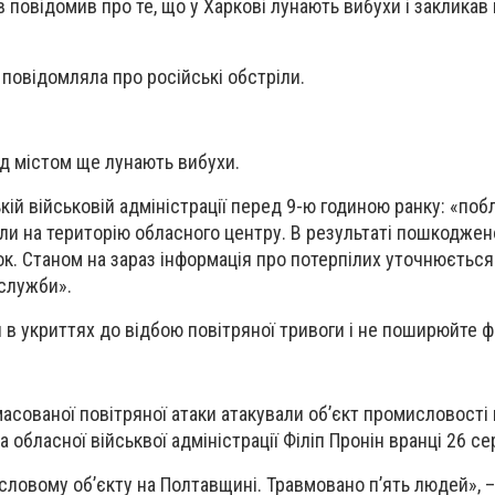
в повідомив про те, що у Харкові лунають вибухи і закликав
повідомляла про російські обстріли.
ад містом ще лунають вибухи.
ій військовій адміністрації перед 9-ю годиною ранку: «поб
ли на територію обласного центру. В результаті пошкоджен
к. Станом на зараз інформація про потерпілих уточнюється.
 служби».
в укриттях до відбою повітряної тривоги і не поширюйте фо
 масованої повітряної атаки атакували об’єкт промисловості
а обласної військвої адміністрації Філіп Пронін вранці 26 се
словому обʼєкту на Полтавщині. Травмовано пʼять людей», – 