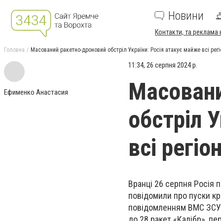
Новини
Контакти, та реклама 
Головна
Масований ракетно-дроновий обстріл України: Росія атакує майже всі регі
11:34, 26 серпня 2024 р.
Масовани
Ефименко Анастасия
обстріл 
всі регіо
Вранці 26 серпня Росія 
повідомили про пуски кри
повідомленням ВМС ЗСУ, 
до 28 ракет «Калібр», пе