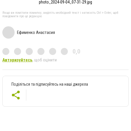
photo_2024-09-04_07-31-29.jpg
Якщо ви помітили помилку, виділіть необхідний текст і натисніть Ctrl + Enter, щоб
повідомити про це редакцію
Ефименко Анастасия
0,0
Авторизуйтесь
, щоб оцінити
Поділіться та підписуйтесь на наші джерела