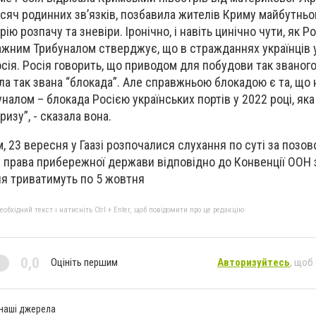
исяч родинних зв’язків, позбавила жителів Криму майбутньо
ю розпачу та зневіри. Іронічно, і навіть цинічно чути, як Ро
ажним Трибуналом стверджує, що в стражданнях українців 
осія. Росія говорить, що приводом для побудови так званог
ла так звана “блокада”. Але справжньою блокадою є та, що 
налом – блокада Росією українських портів у 2022 році, як
изу”, - сказала вона.
 23 вересня у Гаазі розпочалися слухання по суті за позов
 права прибережної держави відповідно до Конвенції ООН 
ня триватимуть по 5 жовтня
бхідний текст і натисніть Ctrl + Enter, щоб повідомити про це редакцію
0,0
Оцініть першим
Авторизуйтесь
, щоб
 наші джерела