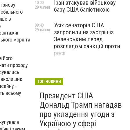
Іран атакував військову
10:00
і знову
29 липня
базу США балістикою
лобального
ише в
Усіх сенаторів США
ні
09:40
29 липня
запросили на зустріч із
вантажні
Зеленським перед
ського моря та
розглядом санкцій проти
росії
а його
жати проходу
есувались
навколишнє
ТОП НОВИНИ
асейну –
ть всьому
Президент США
Дональд Трамп нагадав
про укладення угоди з
Україною у сфері
окупувала
аїни і таким