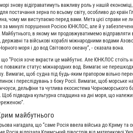
морі знову відіграватимуть важливу роль у нашій економіці, 
ля постачання зерна по всьому світу, особливо до країн Г
ина, чому ми виступаємо перед вами. Мета цієї справи не л
 за минулі порушення Росією ЮНКЛОС, але й у забезпечен
. Майбутнього, в якому ми продовжуватимемо відправляти 
, державні та військові кораблі міжнародними водами Азов
орного моря і до вод Світового океану”, - сказала вона.
 що “Росія хоче вкрасти це майбутнє. Але ЮНКЛОС стоїть н
є поважати статус міжнародних вод. Вимагає не перешкод
у. Вимагає, щоб судна під будь-яким прапором вільно пер
пинок і переслідувань з боку Росії. Вимагає, щоб морське 
нчоуси, дельфіни та чутлива екосистема Чорноморського б
 Щоб підводна культурна спадщина на дні моря, що належи
ереженою”.
Крим майбутнього
рьова нагадала, що “саме Росія ввела війська до Криму та 
ме Росія відрізала Кримський півострів від материкової Укр