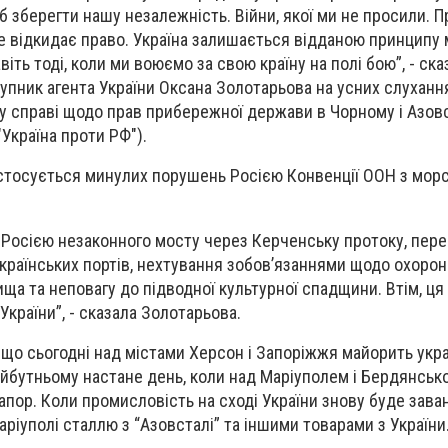
б зберегти нашу незалежність. Війни, якої ми не просили. Пр
не відкидає право. Україна залишається відданою принципу
іть тоді, коли ми воюємо за свою країну на полі бою”, - ска
упник агента України Оксана Золотарьова на усних слуханн
у справі щодо прав прибережної держави в Чорному і Азо
"Україна проти РФ").
а стосується минулих порушень Росією Конвенції ООН з мор
Росією незаконного мосту через Керченську протоку, пер
країнських портів, нехтування зобов’язаннями щодо охорон
а та неповагу до підводної культурної спадщини. Втім, ця
країни”, - сказала Золотарьова.
 що сьогодні над містами Херсон і Запоріжжя майорить укр
йбутньому настане день, коли над Маріуполем і Бердянськ
рапор. Коли промисловість на сході України знову буде зав
ріуполі сталлю з “Азовсталі” та іншими товарами з України