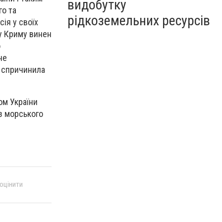
видобутку
го та
рідкоземельних ресурсів
сія у своїх
у Криму винен
о
не
а спричинила
ом України
з морського
 оцінити