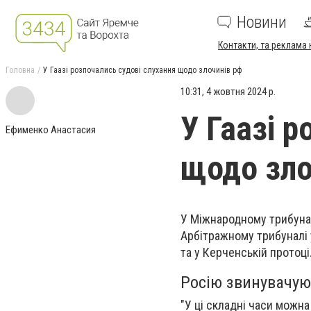
Новини
Контакти, та реклама 
Головна
У Гаазі розпочались судові слухання щодо злочинів рф
10:31, 4 жовтня 2024 р.
У Гаазі 
Ефименко Анастасия
щодо зло
У Міжнародному трибунал
Арбітражному трибуналі
та у Керченській протоці
Росію звинувачую
"У ці складні часи можна 