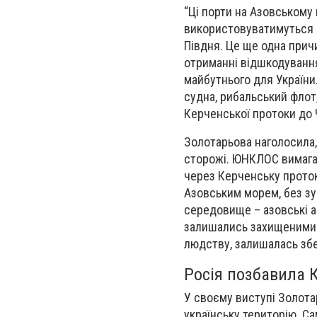
“Ці порти на Азовському 
використовуватимуться д
Півдня. Це ще одна прич
отриманні відшкодування
майбутнього для України
судна, рибальський флот
Керченської протоки до Ч
Золотарьова наголосила,
сторожі. ЮНКЛОС вимага
через Керченську проток
Азовським морем, без зу
середовище – азовські а
залишались захищеними.
людству, залишалась зб
Росія позбавила 
У своєму виступі Золота
українську територію. Са