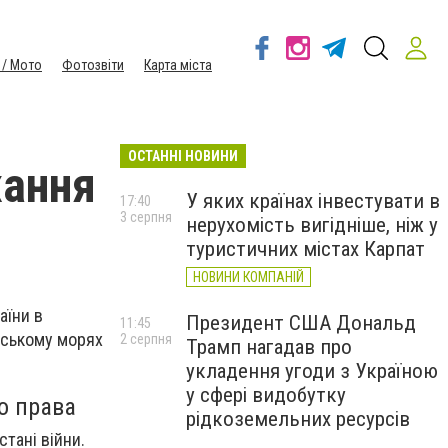
 / Мото
Фотозвіти
Карта міста
ОСТАННІ НОВИНИ
хання
У яких країнах інвестувати в
17:40
3 серпня
нерухомість вигідніше, ніж у
туристичних містах Карпат
НОВИНИ КОМПАНІЙ
аїни в
Президент США Дональд
11:45
вському морях
2 серпня
Трамп нагадав про
укладення угоди з Україною
у сфері видобутку
о права
рідкоземельних ресурсів
стані війни.