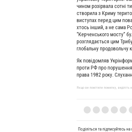
чином розірвала сотні т
створила з Криму територі
виступах перед цим пов
хтось інший, а не сама Р
“Керченського мосту” бу
розглядається цим Трибу
глобальну продовольчу кр
Як повідомляв Укрінформ,
проти РФ про порушення
права 1982 року. Слухан
Якщо ви помітили помилку, виділіть нео
Поділіться та підписуйтесь на