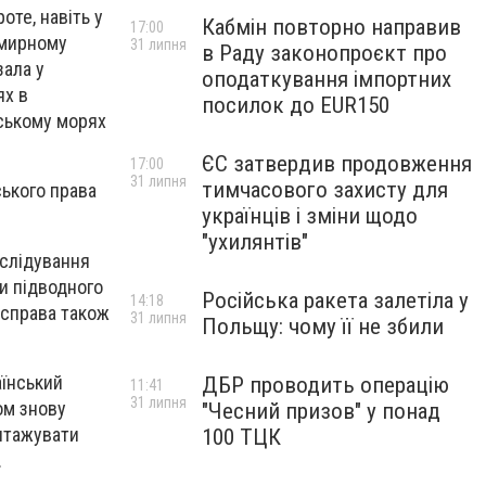
оте, навіть у
Кабмін повторно направив
17:00
 мирному
31 липня
в Раду законопроєкт про
зала у
оподаткування імпортних
ях в
посилок до EUR150
вському морях
ЄС затвердив продовження
17:00
31 липня
тимчасового захисту для
ського права
українців і зміни щодо
"ухилянтів"
еслідування
и підводного
Російська ракета залетіла у
14:18
 справа також
31 липня
Польщу: чому її не збили
аїнський
ДБР проводить операцію
11:41
31 липня
ом знову
"Чесний призов" у понад
антажувати
100 ТЦК
.