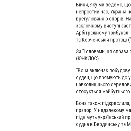
Війни, яку ми ведемо, що
непростий час, Україна 
врегулюванню спорів. Нав
заключному виступі заст
Арбітражному трибуналі 
та Керченській протоці (
За її словами, ця справ
(ЮНКЛОС).
“Вона включає побудову 
суден, що прямують до у
навколишнього середовищ
стосується майбутнього У
Вона також підкреслила,
прапор. У недалекому ма
піднімуть український п
судна в Бердянську та Ма