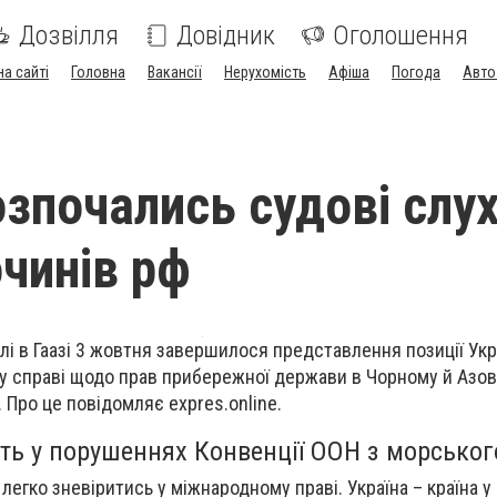
Дозвілля
Довідник
Оголошення
на сайті
Головна
Вакансії
Нерухомість
Афіша
Погода
Авто
розпочались судові слу
чинів рф
і в Гаазі 3 жовтня завершилося представлення позиції Укр
 у справі щодо прав прибережної держави в Чорному й Азо
. Про це повідомляє expres.online.
ть у порушеннях Конвенції ООН з морськог
легко зневіритись у міжнародному праві. Україна – країна у 