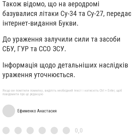
Також відомо, що на аеродромі
базувалися літаки Су-34 та Су-27, передає
інтернет-видання Букви.
До ураження залучили сили та засоби
СБУ, ГУР та ССО ЗСУ.
Інформація щодо детальніших наслідків
ураження уточнюється.
Якщо ви помітили помилку, виділіть необхідний текст і натисніть Ctrl + Enter, щоб
повідомити про це редакцію
Ефименко Анастасия
0,0