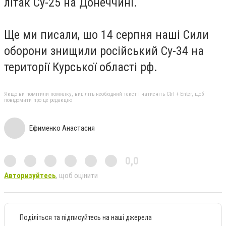
літак Су-25 на Донеччині.
Ще ми писали, шо 14 серпня наші Сили
оборони
знищили
російський Су-34 на
території Курської області рф.
Якщо ви помітили помилку, виділіть необхідний текст і натисніть Ctrl + Enter, щоб
повідомити про це редакцію
Ефименко Анастасия
0,0
Авторизуйтесь
, щоб оцінити
Поділіться та підписуйтесь на наші джерела