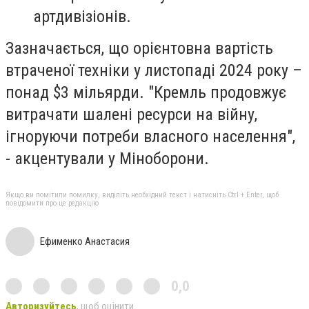
артдивізіонів.
Зазначається, що орієнтовна вартість
втраченої техніки у листопаді 2024 року –
понад $3 мільярди. "Кремль продовжує
витрачати шалені ресурси на війну,
ігноруючи потреби власного населення",
- акцентували у Міноборони.
Якщо ви помітили помилку, виділіть необхідний текст і натисніть Ctrl + Enter, щоб
повідомити про це редакцію
Ефименко Анастасия
0,0
Авторизуйтесь
, щоб оцінити