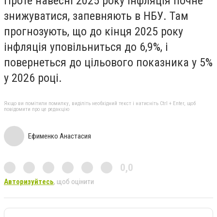
Проте навесні 2025 року інфляція почне
знижуватися, запевняють в НБУ. Там
прогнозують, що до кінця 2025 року
інфляція уповільниться до 6,9%, і
повернеться до цільового показника у 5%
у 2026 році.
Якщо ви помітили помилку, виділіть необхідний текст і натисніть Ctrl + Enter, щоб
повідомити про це редакцію
Ефименко Анастасия
0,0
Авторизуйтесь
, щоб оцінити