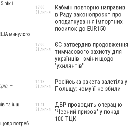
 рік і
Кабмін повторно направив
17:00
31 липня
в Раду законопроєкт про
оподаткування імпортних
посилок до EUR150
 США минулого
ЄС затвердив продовження
17:00
31 липня
тимчасового захисту для
українців і зміни щодо
"ухилянтів"
Російська ракета залетіла у
14:18
рів, –
31 липня
Польщу: чому її не збили
ДБР проводить операцію
в та інші
11:41
31 липня
"Чесний призов" у понад
100 ТЦК
ї щодо потреб