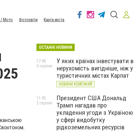
 / Мото
Фотозвіти
Карта міста
ОСТАННІ НОВИНИ
и
У яких країнах інвестувати в
17:40
3 серпня
нерухомість вигідніше, ніж у
025
туристичних містах Карпат
НОВИНИ КОМПАНІЙ
Президент США Дональд
11:45
2 серпня
Трамп нагадав про
укладення угоди з Україною
у сфері видобутку
риканською
рідкоземельних ресурсів
 Свонтоном.