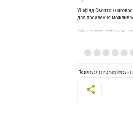
Уінфілд Свонтон наголос
для посилення можливос
Якщо ви помітили помилку, виділіть нео
Поділіться та підписуйтесь на