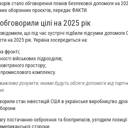
рів стало обговорення планів безпекової допомоги на 2025
ьних оборонних проєктів, передає
ФАКТИ.
обговорили цілі на 2025 рік
повідомили, що під час зустрічі підбили підсумки допомоги
ети на 2025 рік. Україна зосередиться на:
а фронті;
ності військових підрозділів;
повітряного простору;
-промислового комплексу.
ї важливо розуміти, якими будуть обсяги допомоги від партне
и.
оворили стан інвестицій США в українське виробництво дроні
оборони.
агу постачанню озброєння та боєприпасів, узгодили позиці
американської сторони.