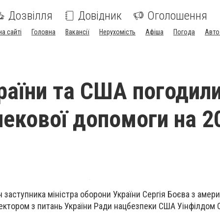
Дозвілля
Довідник
Оголошення
на сайті
Головна
Вакансії
Нерухомість
Афіша
Погода
Авто
раїни та США погодил
пекової допомоги на 2
іч заступника міністра оборони України Сергія Боєва з аме
ректором з питань України Ради нацбезпеки США Уінфілдом