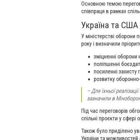
Основною темою перегово
співпраця в рамках спіл
Україна та США 
У міністерстві оборони 
року і визначили пріорит
зміцненні оборони н
поліпшенні боєздат
посиленні захисту 
розвитку оборонно
– Для їхньої реалізаці
зазначили в Міноборон
Під час переговорів обг
спільні проєкти у сфері 
Також було приділено ув
України та можливостей 