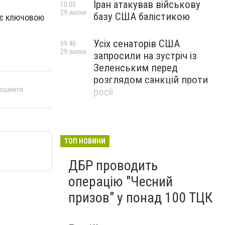
Іран атакував військову
10:00
29 липня
базу США балістикою
 є ключовою
Усіх сенаторів США
09:40
29 липня
запросили на зустріч із
Зеленським перед
розглядом санкцій проти
 оцінити
росії
ТОП НОВИНИ
ДБР проводить
операцію "Чесний
призов" у понад 100 ТЦК