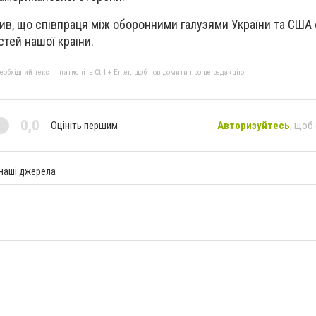
ив, що співпраця між оборонними галузями України та США
тей нашої країни.
бхідний текст і натисніть Ctrl + Enter, щоб повідомити про це редакцію
0,0
Оцініть першим
Авторизуйтесь
, щоб
 наші джерела