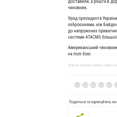
доставили, а решта в дор
чиновник.
Уряд президента України
озброєннями, ніж Байден
до напружених приватних 
системи ATACMS більшої 
Американський чиновник 
на полі бою.
Якщо ви помітили помилку, виділіть нео
Поділіться та підписуйтесь на