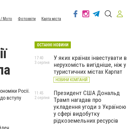
 / Мото
Фотозвіти
Карта міста
ОСТАННІ НОВИНИ
ії
У яких країнах інвестувати в
17:40
3 серпня
нерухомість вигідніше, ніж у
па
туристичних містах Карпат
НОВИНИ КОМПАНІЙ
ономіки Росії.
Президент США Дональд
11:45
 до вступу
2 серпня
Трамп нагадав про
укладення угоди з Україною
у сфері видобутку
рідкоземельних ресурсів
айден