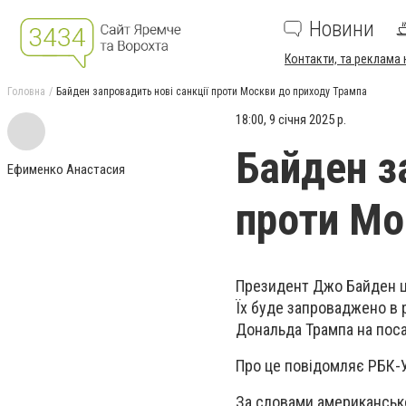
Новини
Контакти, та реклама 
Головна
Байден запровадить нові санкції проти Москви до приходу Трампа
18:00, 9 січня 2025 р.
Байден з
Ефименко Анастасия
проти Мо
Президент Джо Байден ць
Їх буде запроваджено в 
Дональда Трампа на поса
Про це повідомляє РБК-У
За словами американсько