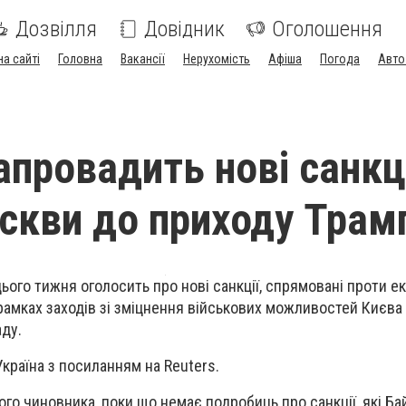
Дозвілля
Довідник
Оголошення
на сайті
Головна
Вакансії
Нерухомість
Афіша
Погода
Авто
апровадить нові санкц
скви до приходу Трам
ого тижня оголосить про нові санкції, спрямовані проти ек
рамках заходів зі зміцнення військових можливостей Києва
ду.
країна з посиланням на Reuters.
го чиновника, поки що немає подробиць про санкції, які Б