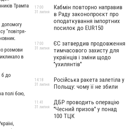
чників Трампа
Кабмін повторно направив
17:00
31 липня
в Раду законопроєкт про
оподаткування імпортних
у допомогу
посилок до EUR150
су "повітря-
новник.
ЄС затвердив продовження
17:00
31 липня
ло розмови
тимчасового захисту для
викликало в
українців і зміни щодо
"ухилянтів"
 б до
Російська ракета залетіла у
14:18
31 липня
Польщу: чому її не збили
а полі бою,
ДБР проводить операцію
11:41
31 липня
"Чесний призов" у понад
100 ТЦК
країні,