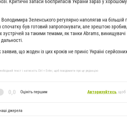
озі. Критичні запаси боєприпасів України зараз у хорошому
 Володимира Зеленського регулярно наполягав на більшій 
 спочатку був готовий запропонувати, але зрештою зробив
зустрічей за такими темами, як танки Abrams, винищувачі F
дальності.
заявив, що жоден із цих кроків не приніс Україні серйозних
бхідний текст і натисніть Ctrl + Enter, щоб повідомити про це редакцію
0,0
Оцініть першим
Авторизуйтесь
, щоб
 наші джерела