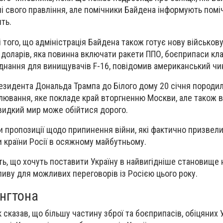
ні свого правління, але помічники Байдена інформують помі
ять.
і того, що адміністрація Байдена також готує нову військов
н доларів, яка повинна включати ракети ППО, боєприпаси кла
днання для винищувачів F-16, повідомив американський чи
езидента Дональда Трампа до Білого дому 20 січня породи
ювання, яке покладе край вторгненню Москви, але також 
видкий мир може обійтися дорого.
 пропозиції щодо припинення війни, які фактично призвели
и країни Росії в осяжному майбутньому.
ь, що хочуть поставити Україну в найвигідніше становище н
иву для можливих переговорів із Росією цього року.
нгтона
казав, що більшу частину зброї та боєприпасів, обіцяних У