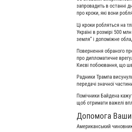
запровадить в останні д
про кроки, які вони робл
Ці кроки робляться на тл
Україні в розмірі 500 мл
земля" і допоміжне обла
Повернення обраного пр
про дипломатичне врегул
Києві побоювання, що ш
Радники Трампа висунули
передачі значної частин
Помічники Байдена кажут
щоб отримати важелі впл
Допомога Ваши
Американський чиновник с