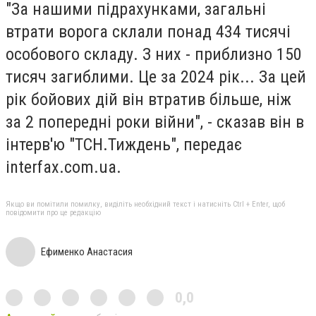
"За нашими підрахунками, загальні
втрати ворога склали понад 434 тисячі
особового складу. З них - приблизно 150
тисяч загиблими. Це за 2024 рік... За цей
рік бойових дій він втратив більше, ніж
за 2 попередні роки війни", - сказав він в
інтерв'ю "ТСН.Тиждень", передає
interfax.com.ua.
Якщо ви помітили помилку, виділіть необхідний текст і натисніть Ctrl + Enter, щоб
повідомити про це редакцію
Ефименко Анастасия
0,0