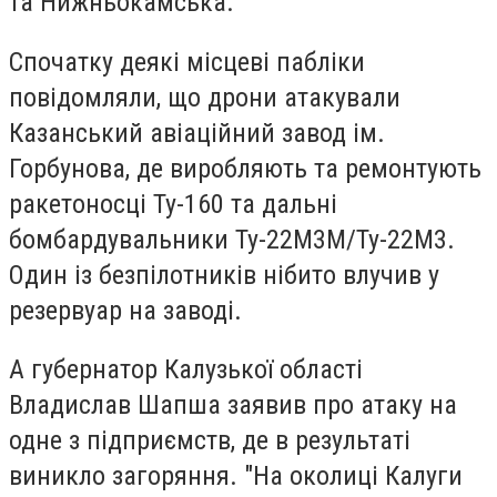
та Нижньокамська.
Спочатку деякі місцеві пабліки
повідомляли, що дрони атакували
Казанський авіаційний завод ім.
Горбунова, де виробляють та ремонтують
ракетоносці Ту-160 та дальні
бомбардувальники Ту-22М3М/Ту-22М3.
Один із безпілотників нібито влучив у
резервуар на заводі.
А губернатор Калузької області
Владислав Шапша заявив про атаку на
одне з підприємств, де в результаті
виникло загоряння. "На околиці Калуги