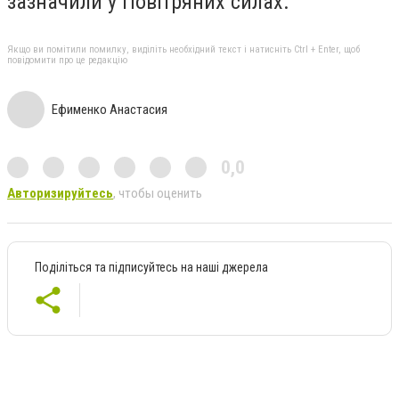
зазначили у Повітряних силах.
Якщо ви помітили помилку, виділіть необхідний текст і натисніть Ctrl + Enter, щоб
повідомити про це редакцію
Ефименко Анастасия
0,0
Авторизируйтесь
, чтобы оценить
Поділіться та підписуйтесь на наші джерела