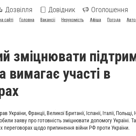
Дозвілля
Довідник
Оголошення
на сайті
Головна
Вакансії
Нерухомість
Афіша
Погода
Авто
ий зміцнювати підтри
а вимагає участі в
рах
в України, Франції, Великої Британії, Іспанії, Італії, Польщі,
били заяву про готовність зміцнювати допомогу Україні. Т
іх переговорах щодо припинення війни РФ проти України.