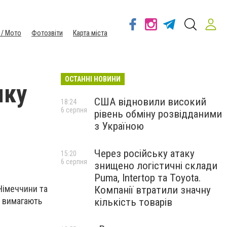
 / Мото
Фотозвіти
Карта міста
ОСТАННІ НОВИНИ
мку
США відновили високий
18:24
6 серпня
рівень обміну розвідданими
з Україною
Через російську атаку
15:20
6 серпня
знищено логістичні склади
Puma, Intertop та Toyota.
 Німеччини та
Компанії втратили значну
а вимагають
кількість товарів