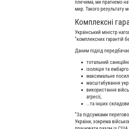
плечима, ми прагнемо нат
мир. Такого результату м
Комплексні гара
Український міністр наг
"комплексних гарантій б
Даним підхід передбачає
тотальний санкційн
ізоляція та ембарг
максимальне посил
масштабування укра
використання війсь
агресії,
...та інших складов
"За підсумками перегово
України, зокрема військ
працювати разом із США 