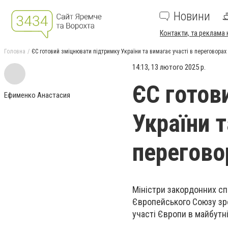
Новини
Контакти, та реклама 
Головна
ЄС готовий зміцнювати підтримку України та вимагає участі в переговорах
14:13, 13 лютого 2025 р.
ЄС готов
Ефименко Анастасия
України т
перегово
Міністри закордонних спра
Європейського Союзу зро
участі Європи в майбутн