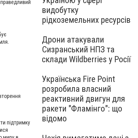
Україною у сфері
 справедливий
видобутку
рідкоземельних ресурсів
бує
Дрони атакували
мля.
Сизранський НПЗ та
склади Wildberries у Росії
Українська Fire Point
розробила власний
овторення
реактивний двигун для
ракети "Фламінго": що
відомо
ати підтримку
лися
о миру в