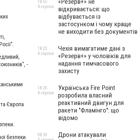
«Резерв+» не
18:55
4 серпня
відкривається: що
відбувається із
ьких
застосунком і чому краще
не виходити без документів
і,
осії".
Чехія вимагатиме дані з
18:23
4 серпня
«Резерв+» у чоловіків для
едливий,
надання тимчасового
оюзників", -
захисту
канськими
Українська Fire Point
18:20
4 серпня
розробила власний
реактивний двигун для
 та Європа
ракети "Фламінго": що
відомо
езпеки.
Дрони атакували
08:30
ої безпеки.
4 серпня