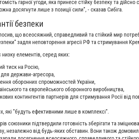
омість гарної угоди, яка принесе стійку безпеку та дійсно
ожна досягнути лише з позиції сили", - сказав Сибіга.
нтії безпеки
олосив, що всеосяжний, справедливий та стійкий мир потре
езпеки" задля неповторення агресії РФ та стримування Кре
 низку елементів, серед яких:
ий тиск на Росію,
о для держави-агресора,
ення оборонних спроможностей України,
їнського та європейського оборонного виробництва,
кових контингентів партнерів для стримування Росії від п
их, які "будуть ефективними лише в комплексі".
рів союзники підтвердили готовність зберігати та зміцнюв
ову, незалежно від будь-яких обставин. Вони також домови
заради досягнення всеосяжного, справедливого та стійког