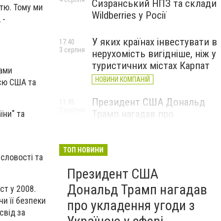
Сизранський НПЗ та склади
тю. Тому ми
Wildberries у Росії
 -
У яких країнах інвестувати в
17:40
3 серпня
нерухомість вигідніше, ніж у
туристичних містах Карпат
гами
НОВИНИ КОМПАНІЙ
єю США та
Президент США Дональд
11:45
2 серпня
Трамп нагадав про
їни" та
укладення угоди з Україною
у сфері видобутку
рідкоземельних ресурсів
ТОП НОВИНИ
исловості та
Президент США
Дональд Трамп нагадав
ст у 2008.
и її безпеки
про укладення угоди з
свід за