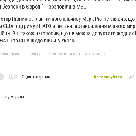
ї безпеки в Європі", - розповіли в МЗС.
етар Північноатлантичного альянсу Марк Рютте заявив, що
а США підтримує НАТО в питанні встановлення міцного миру
ійни. Він також наголосив, що не можна допустити жодних 
ї НАТО та США щодо війни в Україні.
бхідний текст і натисніть Ctrl + Enter, щоб повідомити про це редакцію
0,0
Оцініть першим
Авторизуйтесь
, щоб
 наші джерела