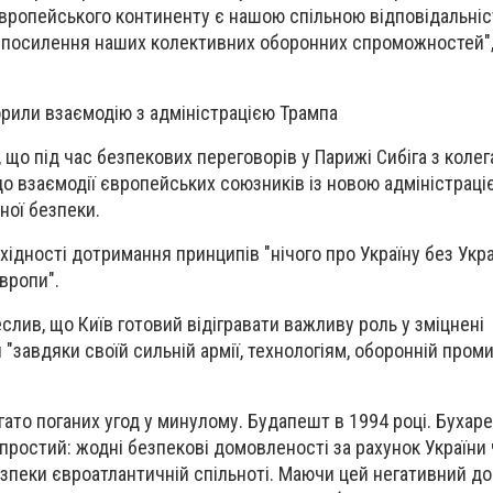
вропейського континенту є нашою спільною відповідальніс
 посилення наших колективних оборонних спроможностей",
орили взаємодію з адміністрацією Трампа
 що під час безпекових переговорів у Парижі Сибіга з коле
 взаємодії європейських союзників із новою адміністраці
ної безпеки.
хідності дотримання принципів "нічого про Україну без Укра
вропи".
слив, що Київ готовий відігравати важливу роль у зміцнені
"завдяки своїй сильній армії, технологіям, оборонній пром
гато поганих угод у минулому. Будапешт в 1994 році. Бухаре
простий: жодні безпекові домовленості за рахунок України ч
езпеки євроатлантичній спільноті
. Маючи цей негативний до