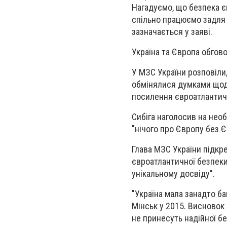
Нагадуємо, що безпека є
спільно працюємо задля
зазначається у заяві.
Україна та Європа обгов
У МЗС України розповіли,
обмінялися думками щодо
посилення євроатлантич
Сибіга наголосив на необ
"нічого про Європу без Є
Глава МЗС України підкре
євроатлантичної безпеки 
унікальному досвіду".
"
Україна мала занадто ба
Мінськ у 2015. Висновок 
не принесуть надійної б