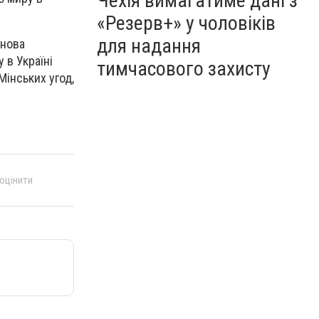
Чехія вимагатиме дані з
«Резерв+» у чоловіків
для надання
 нова
 в Україні
тимчасового захисту
Мінських угод,
 оцінити