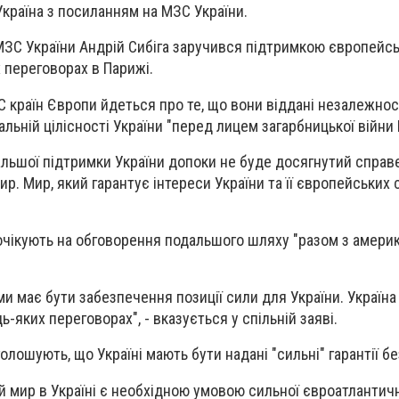
країна з посиланням на МЗС України.
МЗС України Андрій Сибіга заручився підтримкою європейс
 переговорах в Парижі.
ЗС країн Європи йдеться про те, що вони віддані незалежност
альній цілісності України "перед лицем загарбницької війни Р
льшої підтримки України допоки не буде досягнутий справ
р. Мир, який гарантує інтереси України та її європейських с
очікують на обговорення подальшого шляху "разом з амери
и має бути забезпечення позиції сили для України. Україна
дь-яких переговорах
", - вказується у спільній заяві.
олошують, що Україні мають бути надані "сильні" гарантії б
й мир в Україні є необхідною умовою сильної євроатлантичн