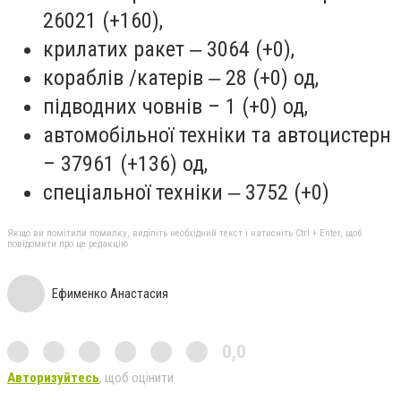
26021 (+160),
крилатих ракет ‒ 3064 (+0),
кораблів /катерів ‒ 28 (+0) од,
підводних човнів – 1 (+0) од,
автомобільної техніки та автоцистерн
– 37961 (+136) од,
спеціальної техніки ‒ 3752 (+0)
Якщо ви помітили помилку, виділіть необхідний текст і натисніть Ctrl + Enter, щоб
повідомити про це редакцію
Ефименко Анастасия
0,0
Авторизуйтесь
, щоб оцінити