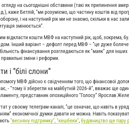
з огляду на сьогоднішні обставини (такі як припинення аме
д.), каже Бетлій, "ми розуміємо, що частину коштів від прог
оборону, і на наступний рік ми не знаємо, скільки в нас за
итуація змінюється".
ним відкласти кошти МВФ на наступний рік, щоб, зокрема, б
дом. Інший варіант – дефолт перед МВФ – "це дуже боляче"
абільність фінансування розглядаються як "маяк" для інших 
 правильні зміни і реформи.
 і "білі слони"
помогу МВФ дійсно є свідченням того, що фінансової допо
ає, - "тому її зберегли на майбутній 2026-й", вважає ще оди
рламенту, представник опозиційного "Голосу" Ярослав Желе
ат у своєму телеграм-каналі, "це означає, що навіть в уряд
еніям" економічної думки давати не можна. Навіть показува
мають
"весняну підтримку", "кешбеки"
,
будівництво ще пару 