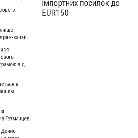
імпортних посилок до
нсового
EUR150
раніше
еграм-каналі.
лися
сового
ограмою від
ається в
ванням
із
ив Гетманцев.
р Денис