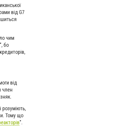
риканської
рами від G7
лишиться
уло чим
, бо
кредиторів,
моги від
н член
зняк.
і розуміють,
ти. Тому що
реакторів
".