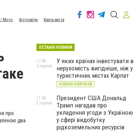
 / Мото
Фотозвіти
Карта міста
ОСТАННІ НОВИНИ
ь
У яких країнах інвестувати в
17:40
3 серпня
нерухомість вигідніше, ніж у
таке
туристичних містах Карпат
НОВИНИ КОМПАНІЙ
Президент США Дональд
11:45
2 серпня
Трамп нагадав про
укладення угоди з Україною
ня про
у сфері видобутку
валеною два
рідкоземельних ресурсів