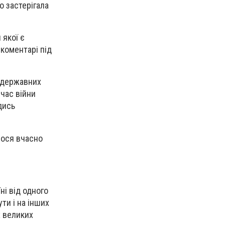
о застерігала
 якої є
 коментарі під
 державних
 час війни
дись
лося вчасно
ні від одного
ти і на інших
х великих