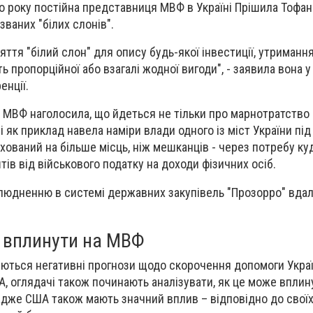
го року постійна представниця МВФ в Україні Прішила Тофан
званих "білих слонів".
тя "білий слон" для опису будь-якої інвестиції, утримання
ь пропорційної або взагалі жодної вигоди", - заявила вона у
енції.
 МВФ наголосила, що йдеться не тільки про марнотратство
 і як приклад навела наміри влади одного із міст України під
ахований на більше місць, ніж мешканців - через потребу ку
ів від військового податку на доходи фізичних осіб.
илюдненню в системі державних закупівель "Прозорро" вда
 вплинути на МВФ
жуються негативні прогнози щодо скорочення допомоги Украї
, оглядачі також починають аналізувати, як це може вплину
адже США також мають значний вплив – відповідно до свої