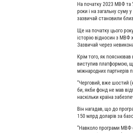
На початку 2023 МВФ та 
роки і на загальну суму у
зазвичай становили близ
Ще на початку цього рок
історію відносин з МВФ ж
Зазвичай через невикон
Крім того, як пояснював
виступив платформою, щ
міжнародних партнерів п
"Черговий, вже шостий (
би, якби фонд не мав від
наскільки країна забезп
Він нагадав, що до прог
150 млрд доларів за баз
"Навколо програми МВФ ф