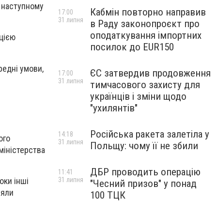
у наступному
Кабмін повторно направив
17:00
31 липня
в Раду законопроєкт про
оподаткування імпортних
цією
посилок до EUR150
редні умови,
ЄС затвердив продовження
17:00
31 липня
тимчасового захисту для
українців і зміни щодо
"ухилянтів"
Російська ракета залетіла у
14:18
ого
31 липня
Польщу: чому її не збили
міністерства
ДБР проводить операцію
11:41
31 липня
оки інші
"Чесний призов" у понад
ляли
100 ТЦК