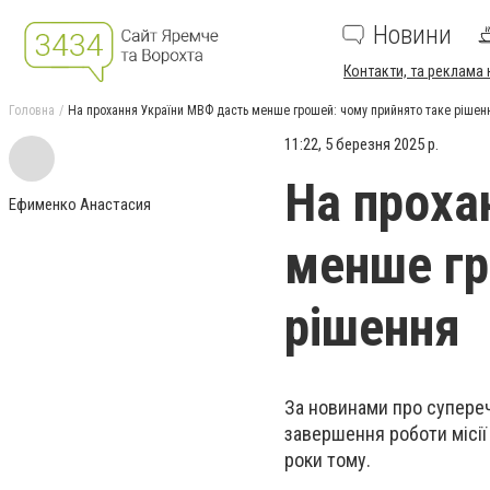
Новини
Контакти, та реклама 
Головна
На прохання України МВФ дасть менше грошей: чому прийнято таке рішен
11:22, 5 березня 2025 р.
На проха
Ефименко Анастасия
менше гр
рішення
За новинами про супере
завершення роботи місії
роки тому.