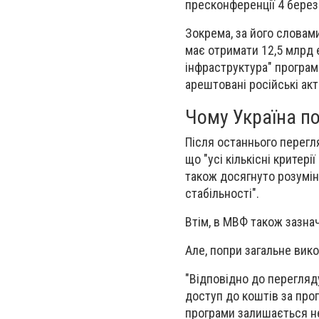
пресконференції 4 берез
Зокрема, за його словами
має отримати 12,5 млрд 
інфраструктура" програми
арештовані російські акт
Чому Україна п
Після останнього перегл
що "усі кількісні критер
також досягнуто розумін
стабільності".
Втім, в МВФ також зазнач
Але, попри загальне вик
"Відповідно до перегляду
доступ до коштів за про
програми залишається нез