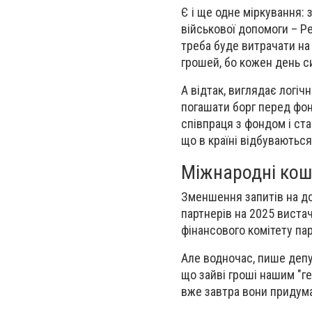
Є і ще одне міркування: 
військової допомоги – Ре
треба буде витрачати на 
грошей, бо кожен день с
А відтак, виглядає логіч
погашати борг перед фон
співпраця з фондом і ст
що в країні відбуваються
Міжнародні кошти
Зменшення запитів на до
партнерів на 2025 вистач
фінансового комітету па
Але водночас, пише депут
що зайві гроші нашим "г
вже завтра вони приду