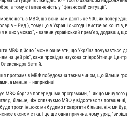
наразі ситуація із ліквідністю – тобто балансом надходжень
бре, а тому є і впевненість у "фінансовій ситуації".
омовленість з МВФ, що вони нам дають не 900, як попередн
арів – Ред.), тому що в Україні сьогодні вистачає коштів, 
я в цих умовах", - заявив український прем'єр, додавши, що
шти МВФ дійсно "може означати, що Україна почувається д
ням на цей рік", каже провідна наукова співробітниця Центр
 Олександра Бетлій.
шня програма з МВФ побудована таким чином, що більше гр
ами, а менше – наприкінці.
ачує МВФ борг за попередніми програмами, "і якщо минулого 
гляді більше, ніж сплачуємо МВФ у відсотках та погашенні,
 буде трохи іншою: ми будемо повертати більше, ніж ми бу
яснює економістка. І це ще одна причина, чому уряд "виріш