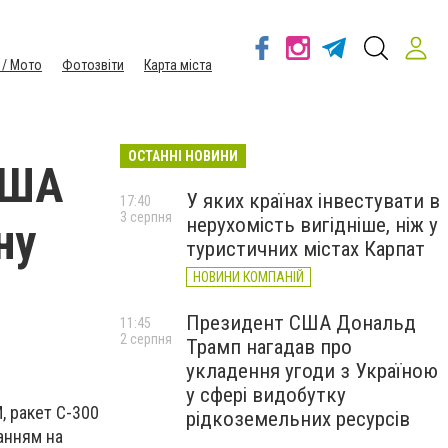
 / Мото
Фотозвіти
Карта міста
ОСТАННІ НОВИНИ
США
У яких країнах інвестувати в
17:40
3 серпня
нерухомість вигідніше, ніж у
ну
туристичних містах Карпат
НОВИНИ КОМПАНІЙ
Президент США Дональд
11:45
2 серпня
Трамп нагадав про
укладення угоди з Україною
у сфері видобутку
, ракет С-300
рідкоземельних ресурсів
ланням на