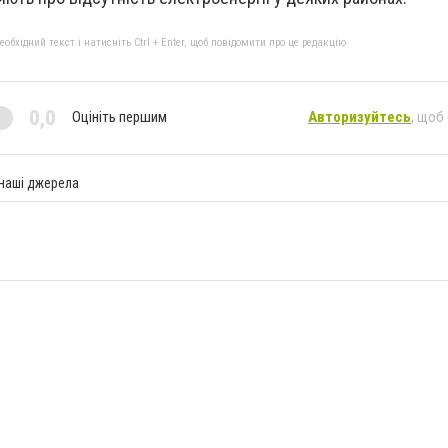
бхідний текст і натисніть Ctrl + Enter, щоб повідомити про це редакцію
0,0
Оцініть першим
Авторизуйтесь
, щоб
 наші джерела