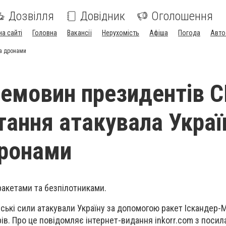
Дозвілля
Довідник
Оголошення
на сайті
Головна
Вакансії
Нерухомість
Афіша
Погода
Авто
ма дронами
ремовин президентів 
стання атакувала Украї
дронами
ракетами та безпілотниками.
йські сили атакували Україну за допомогою ракет Іскандер-М
рів. Про це повідомляє інтернет-видання inkorr.com з поси