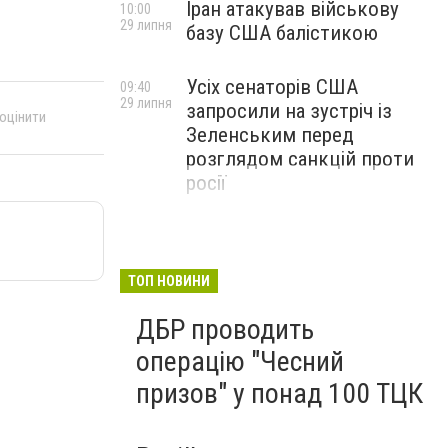
Іран атакував військову
10:00
29 липня
базу США балістикою
Усіх сенаторів США
09:40
29 липня
запросили на зустріч із
 оцінити
Зеленським перед
розглядом санкцій проти
росії
ТОП НОВИНИ
ДБР проводить
операцію "Чесний
призов" у понад 100 ТЦК