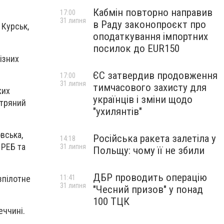
Кабмін повторно направив
17:00
31 липня
в Раду законопроєкт про
 Курськ,
оподаткування імпортних
посилок до EUR150
ізних
ЄС затвердив продовження
17:00
31 липня
тимчасового захисту для
жих
українців і зміни щодо
ітряний
"ухилянтів"
вська,
Російська ракета залетіла у
14:18
 РЕБ та
31 липня
Польщу: чому її не збили
ДБР проводить операцію
11:41
зпілотне
31 липня
"Чесний призов" у понад
100 ТЦК
еччині.