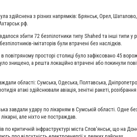
ула здійснена з різних напрямків: Брянськ, Орел, Шаталово,
Ахтарськ рф.
вдалося збити 72 безпілотники типу Shahed та інші типи у р
безпілотників-імітаторів були втрачені без наслідків.
а в повітряному просторі столиці було зафіксовано 45 воро
було знищено, а решта локаційно втрачені або покинули пов
раждали області: Сумська, Одеська, Полтавська, Дніпропетро
ротидія атакі здійснювали авіація, зенітні ракеті, розібрання
йська завдали удару по лікарням в Сумській області. Одне бе
лікарні, але ніхто не постраждав.
в по критичній інфраструктурі міста Слов'янськ, що на Дон
ють про відсутність електроенергії у деяких районах.