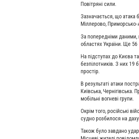
Повітряні сили.
Зазначається, що атака б
Міллерово, Приморсько-
За попередніми даними, 
областях України. Ще 56 
На підступах до Києва т
безпілотників. З них 19 
простір.
В результаті атаки пост
Київська, Чернігівська. П
мобільні вогневі групи.
Окрім того, російські ві
судно розбилося на даху 
Також було завдано ударі
Місцеві жителі повідомля