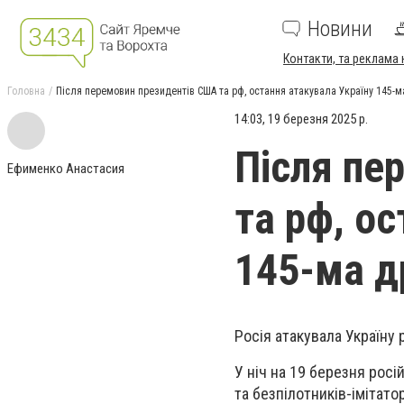
Новини
Контакти, та реклама 
Головна
Після перемовин президентів США та рф, остання атакувала Україну 145-
14:03, 19 березня 2025 р.
Після пе
Ефименко Анастасия
та рф, о
145-ма 
Росія атакувала Україну 
У ніч на 19 березня росі
та безпілотників-імітато