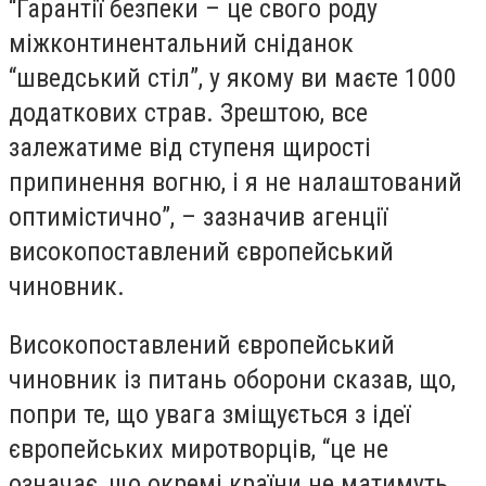
“Гарантії безпеки – це свого роду
міжконтинентальний сніданок
“шведський стіл”, у якому ви маєте 1000
додаткових страв. Зрештою, все
залежатиме від ступеня щирості
припинення вогню, і я не налаштований
оптимістично”, – зазначив агенції
високопоставлений європейський
чиновник.
Високопоставлений європейський
чиновник із питань оборони сказав, що,
попри те, що увага зміщується з ідеї
європейських миротворців, “це не
означає, що окремі країни не матимуть